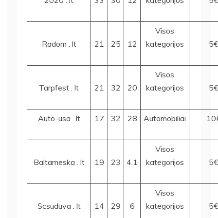
2020 . lt
33
30
12
kategorijos
5
Visos
Radom . lt
21
25
12
kategorijos
5
Visos
Tarpfest . lt
21
32
20
kategorijos
5
Auto-usa . lt
17
32
28
Automobiliai
10
Visos
Baltameska . lt
19
23
4.1
kategorijos
5
Visos
Scsuduva . lt
14
29
6
kategorijos
5