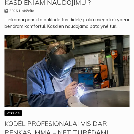
KASDIENIAM NAUDOJIMUI?
2026 1 birželio
Tinkamai parinkta paklodė turi didelę įtaką miego kokybei ir
bendram komfortui. Kasdien naudojama patalynė turi…
Verslas
KODĖL PROFESIONALAI VIS DAR
RENKASI MMA – NET TURĖDAMI