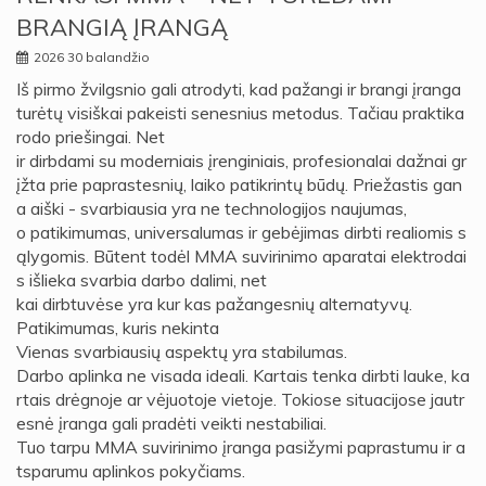
BRANGIĄ ĮRANGĄ
2026 30 balandžio
Iš pirmo žvilgsnio gali atrodyti, kad pažangi ir brangi įranga
turėtų visiškai pakeisti senesnius metodus. Tačiau praktika
rodo priešingai. Net
ir dirbdami su moderniais įrenginiais, profesionalai dažnai gr
įžta prie paprastesnių, laiko patikrintų būdų. Priežastis gan
a aiški - svarbiausia yra ne technologijos naujumas,
o patikimumas, universalumas ir gebėjimas dirbti realiomis s
ąlygomis. Būtent todėl MMA suvirinimo aparatai elektrodai
s išlieka svarbia darbo dalimi, net
kai dirbtuvėse yra kur kas pažangesnių alternatyvų.
Patikimumas, kuris nekinta
Vienas svarbiausių aspektų yra stabilumas.
Darbo aplinka ne visada ideali. Kartais tenka dirbti lauke, ka
rtais drėgnoje ar vėjuotoje vietoje. Tokiose situacijose jautr
esnė įranga gali pradėti veikti nestabiliai.
Tuo tarpu MMA suvirinimo įranga pasižymi paprastumu ir a
tsparumu aplinkos pokyčiams.