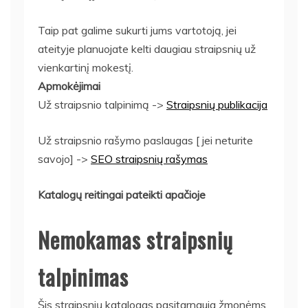
Taip pat galime sukurti jums vartotoją, jei
ateityje planuojate kelti daugiau straipsnių už
vienkartinį mokestį.
Apmokėjimai
Už straipsnio talpinimą ->
Straipsnių publikacija
Už straipsnio rašymo paslaugas [ jei neturite
savojo] ->
SEO straipsnių rašymas
Katalogų reitingai pateikti apačioje
Nemokamas straipsnių
talpinimas
Šis straipsnių katalogas pasitarnauja žmonėms