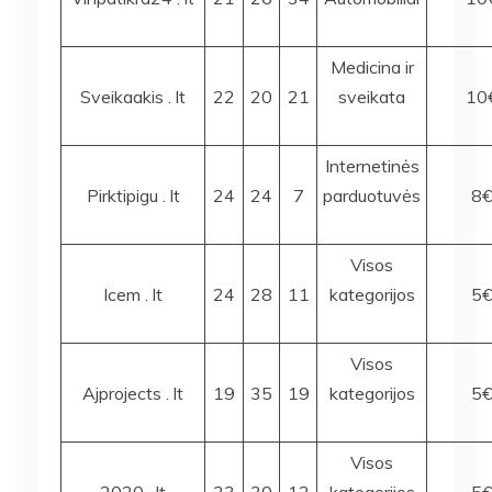
Medicina ir
Sveikaakis . lt
22
20
21
sveikata
10
Internetinės
Pirktipigu . lt
24
24
7
parduotuvės
8
Visos
Icem . lt
24
28
11
kategorijos
5
Visos
Ajprojects . lt
19
35
19
kategorijos
5
Visos