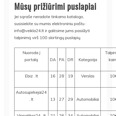
Mūsų prižiūrimi puslapiai
Jei sąraše neradote tinkamo katalogo,
susisiekite su mumis elektroniniu paštu :
info@veikla24.lt ir galėsime jums pasiūlyti
talpinimą virš 100 skirtingų puslapių.
Nuoroda į
Talpi
portalą
DA
PA
DR
Kategorija
kai
Ebiz . lt
16
28
19
Verslas
10
Autosupirkejai24
. lt
13
27
29
Automobiliai
10
Vinpatikra24 . lt
21
26
34
Automobiliai
10