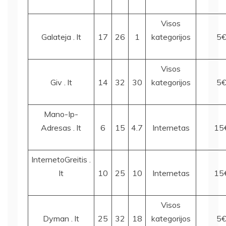
Visos
Galateja . lt
17
26
1
kategorijos
5
Visos
Giv . lt
14
32
30
kategorijos
5
Mano-Ip-
Adresas . lt
6
15
4.7
Internetas
15
InternetoGreitis .
lt
10
25
10
Internetas
15
Visos
Dyman . lt
25
32
18
kategorijos
5