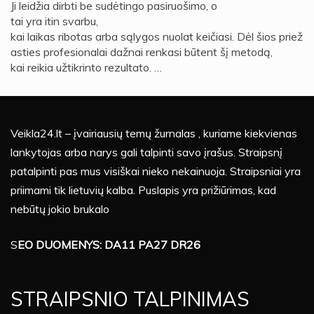
Ji leidžia dirbti be sudėtingo pasiruošimo, o
tai yra itin svarbu,
kai laikas ribotas arba sąlygos nuolat keičiasi. Dėl šios priež
asties profesionalai dažnai renkasi būtent šį metodą,
kai reikia užtikrinto rezultato. …
Veikla24.lt – įvairiausių temų žurnalas , kuriame kiekvienas
lankytojas arba narys gali talpinti savo įrašus. Straipsnį
patalpinti pas mus visiškai nieko nekainuoja. Straipsniai yra
priimami tik lietuvių kalba. Puslapis yra prižiūrimas, kad
nebūtų jokio brukalo
S
EO DUOMENYS: DA11 PA27 DR26
STRAIPSNIO TALPINIMAS