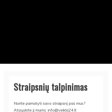
Straipsnių talpinimas
Norite pamatyti savo straipsnį pas mus?
Atsiųskite jį mums: info@veikla24.lt