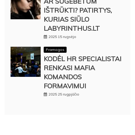
AR SUGEBĖTUM
IŠTRŪKTI? PATIRTYS,
KURIAS SIŪLO
LABYRINTHUS.LT
2025 15 rugsėjo
Pramogos
KODĖL HR SPECIALISTAI
RENKASI MAFIA
KOMANDOS
FORMAVIMUI
2025 25 rugpjūčio