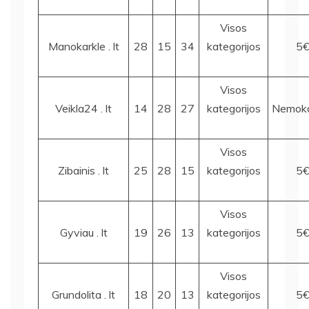
Visos
Manokarkle . lt
28
15
34
kategorijos
5
Visos
Veikla24 . lt
14
28
27
kategorijos
Nemok
Visos
Zibainis . lt
25
28
15
kategorijos
5
Visos
Gyviau . lt
19
26
13
kategorijos
5
Visos
Grundolita . lt
18
20
13
kategorijos
5