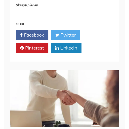
Skaityti plačiau
SHARE
Facebook
Twitter
Pinterest
Linkedin