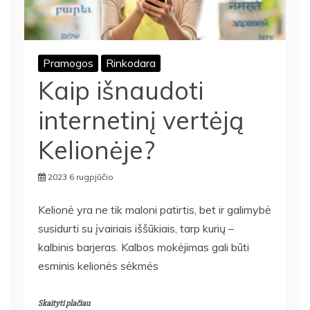
Pramogos
Rinkodara
Kaip išnaudoti
internetinį vertėją
Kelionėje?
2023 6 rugpjūčio
Kelionė yra ne tik maloni patirtis, bet ir galimybė
susidurti su įvairiais iššūkiais, tarp kurių –
kalbinis barjeras. Kalbos mokėjimas gali būti
esminis kelionės sėkmės
Skaityti plačiau