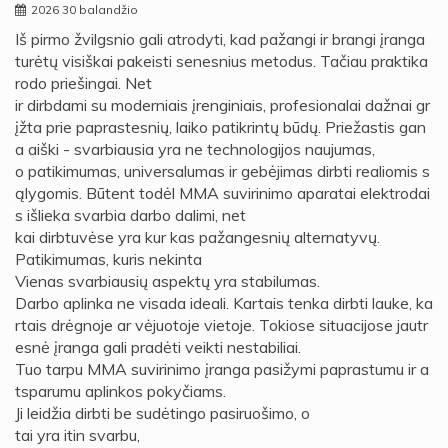
2026 30 balandžio
Iš pirmo žvilgsnio gali atrodyti, kad pažangi ir brangi įranga
turėtų visiškai pakeisti senesnius metodus. Tačiau praktika
rodo priešingai. Net
ir dirbdami su moderniais įrenginiais, profesionalai dažnai gr
įžta prie paprastesnių, laiko patikrintų būdų. Priežastis gan
a aiški - svarbiausia yra ne technologijos naujumas,
o patikimumas, universalumas ir gebėjimas dirbti realiomis s
ąlygomis. Būtent todėl MMA suvirinimo aparatai elektrodai
s išlieka svarbia darbo dalimi, net
kai dirbtuvėse yra kur kas pažangesnių alternatyvų.
Patikimumas, kuris nekinta
Vienas svarbiausių aspektų yra stabilumas.
Darbo aplinka ne visada ideali. Kartais tenka dirbti lauke, ka
rtais drėgnoje ar vėjuotoje vietoje. Tokiose situacijose jautr
esnė įranga gali pradėti veikti nestabiliai.
Tuo tarpu MMA suvirinimo įranga pasižymi paprastumu ir a
tsparumu aplinkos pokyčiams.
Ji leidžia dirbti be sudėtingo pasiruošimo, o
tai yra itin svarbu,