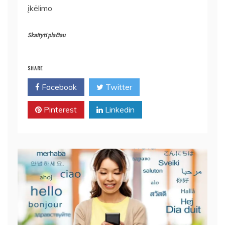
įkėlimo
Skaityti plačiau
SHARE
Facebook
Twitter
Pinterest
Linkedin