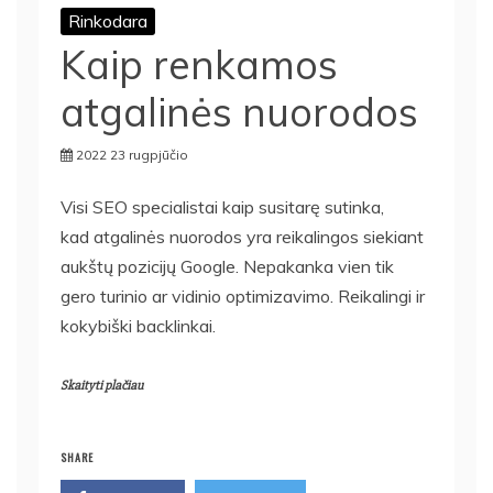
Rinkodara
Kaip renkamos
atgalinės nuorodos
2022 23 rugpjūčio
Visi SEO specialistai kaip susitarę sutinka,
kad atgalinės nuorodos yra reikalingos siekiant
aukštų pozicijų Google. Nepakanka vien tik
gero turinio ar vidinio optimizavimo. Reikalingi ir
kokybiški backlinkai.
Skaityti plačiau
SHARE