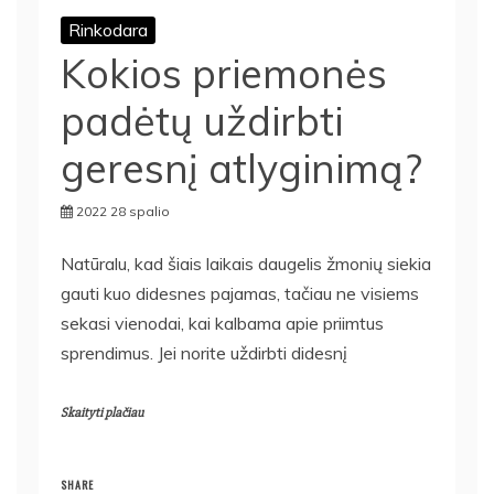
Rinkodara
Kokios priemonės
padėtų uždirbti
geresnį atlyginimą?
2022 28 spalio
Natūralu, kad šiais laikais daugelis žmonių siekia
gauti kuo didesnes pajamas, tačiau ne visiems
sekasi vienodai, kai kalbama apie priimtus
sprendimus. Jei norite uždirbti didesnį
Skaityti plačiau
SHARE