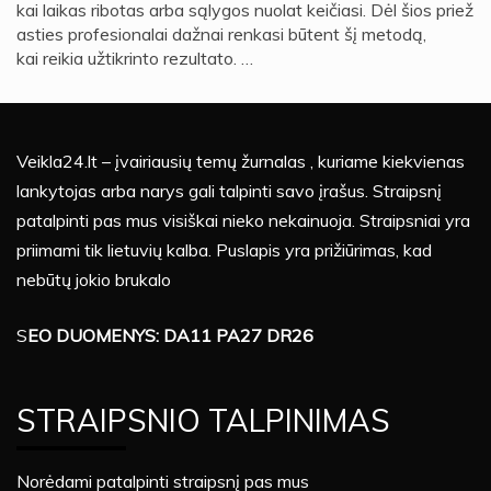
kai laikas ribotas arba sąlygos nuolat keičiasi. Dėl šios priež
asties profesionalai dažnai renkasi būtent šį metodą,
kai reikia užtikrinto rezultato. …
Veikla24.lt – įvairiausių temų žurnalas , kuriame kiekvienas
lankytojas arba narys gali talpinti savo įrašus. Straipsnį
patalpinti pas mus visiškai nieko nekainuoja. Straipsniai yra
priimami tik lietuvių kalba. Puslapis yra prižiūrimas, kad
nebūtų jokio brukalo
S
EO DUOMENYS: DA11 PA27 DR26
STRAIPSNIO TALPINIMAS
Norėdami patalpinti straipsnį pas mus