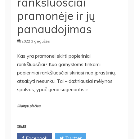
rankšluosčiai
pramonėje ir jų
panaudojimas
2022 3 gegužės
Kas yra pramonei skirti popieriniai
rankšluosčiai? Kuo gamykloms tinkami
popieriniai rankšluosčiai skiriasi nuo įprastinių,
atsakyti nesunku. Tai – dažniausiai mėlynos
spalvos, ypač gerai sugeriantis ir
Skaityti plačiau
SHARE
Facebook
Twitter