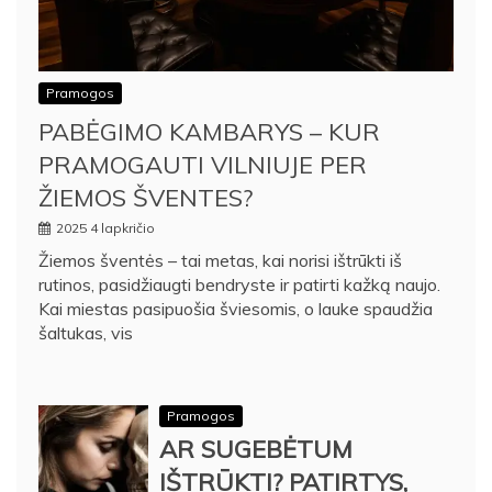
Pramogos
PABĖGIMO KAMBARYS – KUR
PRAMOGAUTI VILNIUJE PER
ŽIEMOS ŠVENTES?
2025 4 lapkričio
Žiemos šventės – tai metas, kai norisi ištrūkti iš
rutinos, pasidžiaugti bendryste ir patirti kažką naujo.
Kai miestas pasipuošia šviesomis, o lauke spaudžia
šaltukas, vis
Pramogos
AR SUGEBĖTUM
IŠTRŪKTI? PATIRTYS,