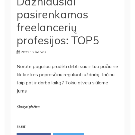
Dažniausiai
pasirenkamos
freelancerių
profesijos: TOP5
2022 12 liepos
Norote pagaliau pradėti dirbti sau ir tuo pačiu ne
tik kur kas paprasčiau reguliuoti uždarbį, tačiau
taip pat ir darbo laiką? Tokiu atveju siūlome
Jums
Skaityti plačiau
SHARE