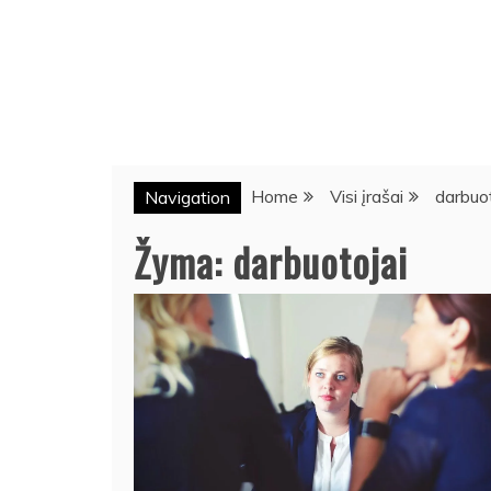
Home
Visi įrašai
darbuot
Navigation
Žyma:
darbuotojai