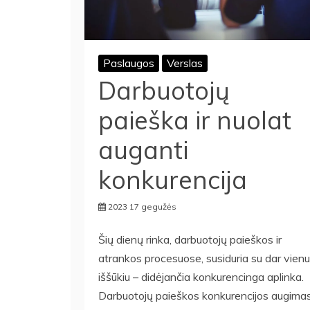
Paslaugos
Verslas
Darbuotojų
paieška ir nuolat
auganti
konkurencija
2023 17 gegužės
Šių dienų rinka, darbuotojų paieškos ir
atrankos procesuose, susiduria su dar vienu
iššūkiu – didėjančia konkurencinga aplinka.
Darbuotojų paieškos konkurencijos augima