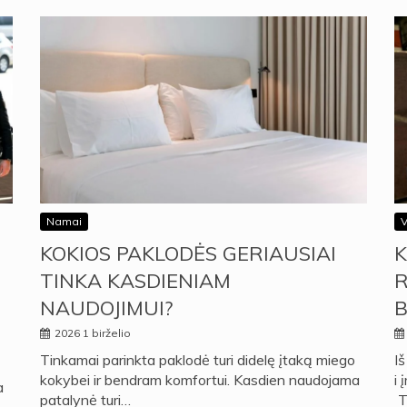
Namai
V
KOKIOS PAKLODĖS GERIAUSIAI
K
TINKA KASDIENIAM
R
NAUDOJIMUI?
B
2026 1 birželio
Tinkamai parinkta paklodė turi didelę įtaką miego
Iš
kokybei ir bendram komfortui. Kasdien naudojama
i 
a
patalynė turi…
Ta