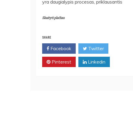
yra daugialypis procesas, priklausantis
Skaityti plačiau
SHARE
Facebook
Twitter
Pinterest
Linkedin