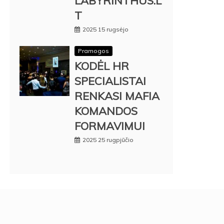
LABYRINTHUS.L
T
2025 15 rugsėjo
Pramogos
KODĖL HR
SPECIALISTAI
RENKASI MAFIA
KOMANDOS
FORMAVIMUI
2025 25 rugpjūčio