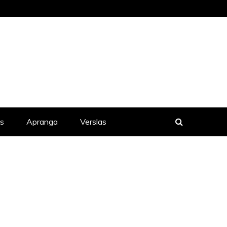
is
Apranga
Verslas