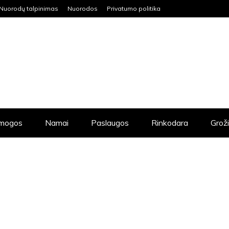
Nuorodų talpinimas
Nuorodos
Privatumo politika
mogos
Namai
Paslaugos
Rinkodara
Grož