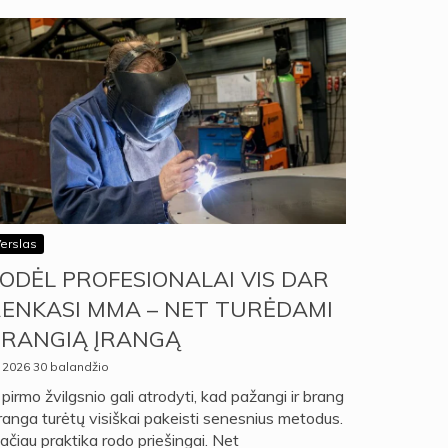
erslas
ODĖL PROFESIONALAI VIS DAR
ENKASI MMA – NET TURĖDAMI
RANGIĄ ĮRANGĄ
2026 30 balandžio
 pirmo žvilgsnio gali atrodyti, kad pažangi ir brang
įranga turėtų visiškai pakeisti senesnius metodus.
čiau praktika rodo priešingai. Net