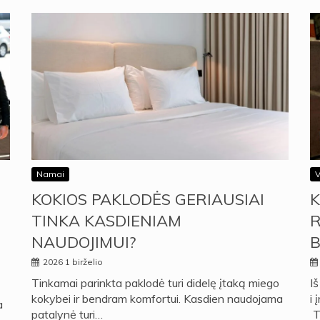
Namai
V
KOKIOS PAKLODĖS GERIAUSIAI
K
TINKA KASDIENIAM
R
NAUDOJIMUI?
B
2026 1 birželio
Tinkamai parinkta paklodė turi didelę įtaką miego
Iš
kokybei ir bendram komfortui. Kasdien naudojama
i 
a
patalynė turi…
Ta