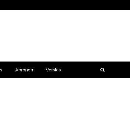
is
Apranga
Verslas