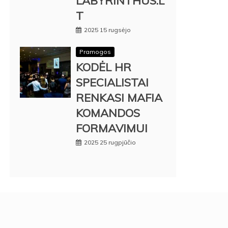
LABYRINTHUS.L
T
2025 15 rugsėjo
Pramogos
KODĖL HR
SPECIALISTAI
RENKASI MAFIA
KOMANDOS
FORMAVIMUI
2025 25 rugpjūčio