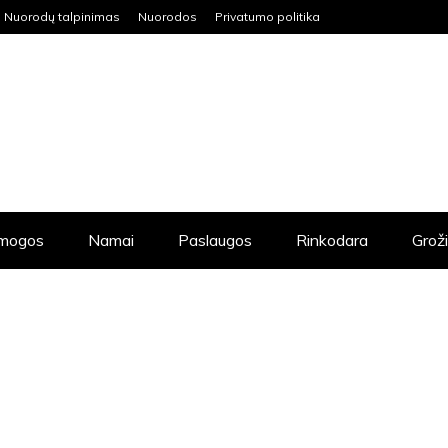
Nuorodų talpinimas
Nuorodos
Privatumo politika
mogos
Namai
Paslaugos
Rinkodara
Grož