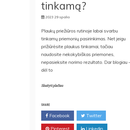
tinkamą?
2023 29 spalio
Plaukų priežiūros rutinoje labai svarbu
tinkamų priemonių pasirinkimas. Net jeigu
prižiūrėsite plaukus tinkamai, tačiau
naudosite nekokybiškas priemones,
nepasieksite norimo rezultato. Dar blogiau 
dėl to
Skaityti plačiau
SHARE
Facebook
Twitter
Pinterest
Linkedin