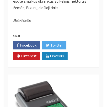
esate smulkus ūkininkas su keliais hektarais
žemės, iš kurių didžioji dalis
Skaityti plačiau
SHARE
Facebook
Twitter
Pinterest
Linkedin