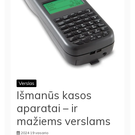
Verslas
Išmanūs kasos
aparatai – ir
mažiems verslams
2024 19 vasario