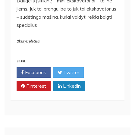
Daugelis įsitikinę – mini ekskavatoriai – tai ne
jiems. Juk tai brangu, be to juk tai ekskavatorius
– sudėtinga mašina, kuriai valdyti reikia baigti
specialius
Skaityti plačiau
SHARE
Facebook
Twitter
Pinterest
Linkedin