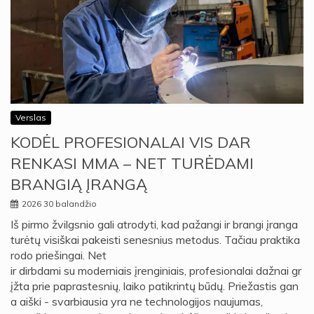
Verslas
KODĖL PROFESIONALAI VIS DAR
RENKASI MMA – NET TURĖDAMI
BRANGIĄ ĮRANGĄ
2026 30 balandžio
Iš pirmo žvilgsnio gali atrodyti, kad pažangi ir brangi įranga
turėtų visiškai pakeisti senesnius metodus. Tačiau praktika
rodo priešingai. Net
ir dirbdami su moderniais įrenginiais, profesionalai dažnai gr
įžta prie paprastesnių, laiko patikrintų būdų. Priežastis gan
a aiški - svarbiausia yra ne technologijos naujumas,