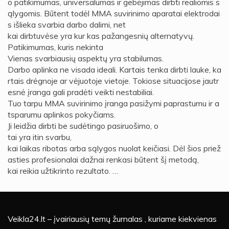
o patikimumas, universalumas ir gebėjimas dirbti realiomis s
ąlygomis. Būtent todėl MMA suvirinimo aparatai elektrodai
s išlieka svarbia darbo dalimi, net
kai dirbtuvėse yra kur kas pažangesnių alternatyvų.
Patikimumas, kuris nekinta
Vienas svarbiausių aspektų yra stabilumas.
Darbo aplinka ne visada ideali. Kartais tenka dirbti lauke, ka
rtais drėgnoje ar vėjuotoje vietoje. Tokiose situacijose jautr
esnė įranga gali pradėti veikti nestabiliai.
Tuo tarpu MMA suvirinimo įranga pasižymi paprastumu ir a
tsparumu aplinkos pokyčiams.
Ji leidžia dirbti be sudėtingo pasiruošimo, o
tai yra itin svarbu,
kai laikas ribotas arba sąlygos nuolat keičiasi. Dėl šios priež
asties profesionalai dažnai renkasi būtent šį metodą,
kai reikia užtikrinto rezultato. …
Veikla24.lt – įvairiausių temų žurnalas , kuriame kiekvienas