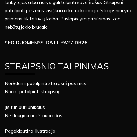
lankytojas arba narys gali talpinti savo įrašus. Straipsnį
patalpinti pas mus visiškai nieko nekainuoja. Straipsniai yra
priimami tik lietuvių kalba. Puslapis yra prižiūrimas, kad
nebūtų jokio brukalo
S
EO DUOMENYS: DA11 PA27 DR26
STRAIPSNIO TALPINIMAS
Norėdami patalpinti straipsnį pas mus
Norint patalpinti straipsnį
Jis turi būti unikalus
Ne daugiau nei 2 nuorodos
Pageidautina iliustracija