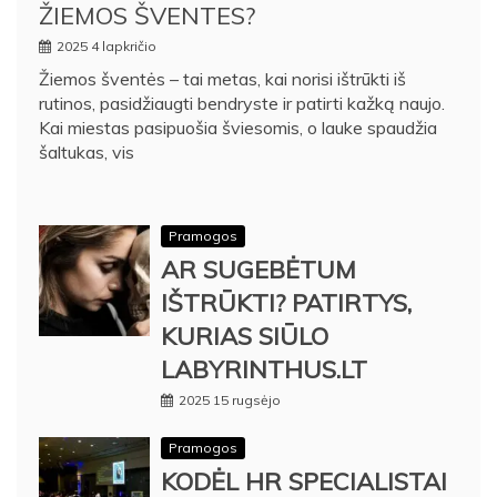
ŽIEMOS ŠVENTES?
2025 4 lapkričio
Žiemos šventės – tai metas, kai norisi ištrūkti iš
rutinos, pasidžiaugti bendryste ir patirti kažką naujo.
Kai miestas pasipuošia šviesomis, o lauke spaudžia
šaltukas, vis
Pramogos
AR SUGEBĖTUM
IŠTRŪKTI? PATIRTYS,
KURIAS SIŪLO
LABYRINTHUS.LT
2025 15 rugsėjo
Pramogos
KODĖL HR SPECIALISTAI