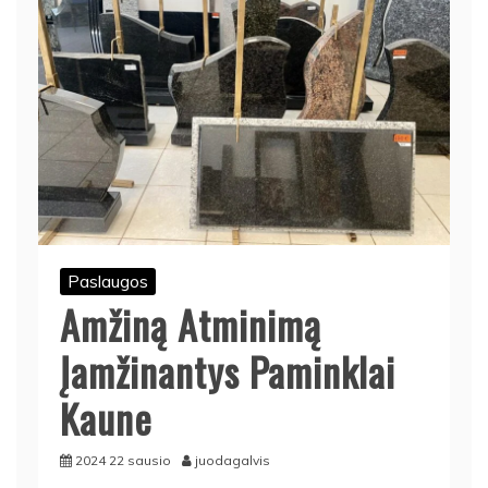
Paslaugos
Amžiną Atminimą
Įamžinantys Paminklai
Kaune
2024 22 sausio
juodagalvis