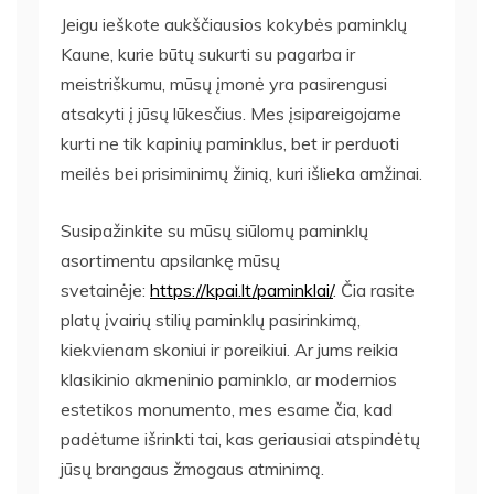
Jeigu ieškote aukščiausios kokybės paminklų
Kaune, kurie būtų sukurti su pagarba ir
meistriškumu, mūsų įmonė yra pasirengusi
atsakyti į jūsų lūkesčius. Mes įsipareigojame
kurti ne tik kapinių paminklus, bet ir perduoti
meilės bei prisiminimų žinią, kuri išlieka amžinai.
Susipažinkite su mūsų siūlomų paminklų
asortimentu apsilankę mūsų
svetainėje:
https://kpai.lt/paminklai/
. Čia rasite
platų įvairių stilių paminklų pasirinkimą,
kiekvienam skoniui ir poreikiui. Ar jums reikia
klasikinio akmeninio paminklo, ar modernios
estetikos monumento, mes esame čia, kad
padėtume išrinkti tai, kas geriausiai atspindėtų
jūsų brangaus žmogaus atminimą.