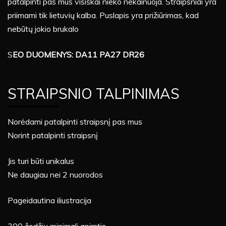
patalpinti pas mus visiškai nieko nekainuoja. Straipsniai yra
priimami tik lietuvių kalba. Puslapis yra prižiūrimas, kad
nebūtų jokio brukalo
S
EO DUOMENYS: DA11 PA27 DR26
STRAIPSNIO TALPINIMAS
Norėdami patalpinti straipsnį pas mus
Norint patalpinti straipsnį
Jis turi būti unikalus
Ne daugiau nei 2 nuorodos
Pageidautina iliustracija