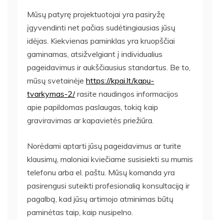
Mūsų patyrę projektuotojai yra pasiryžę
įgyvendinti net pačias sudėtingiausias jūsų
idėjas. Kiekvienas paminklas yra kruopščiai
gaminamas, atsižvelgiant į individualius
pageidavimus ir aukščiausius standartus. Be to,
mūsų svetainėje
https://kpai.lt/kapu-
tvarkymas-2/
rasite naudingos informacijos
apie papildomas paslaugas, tokią kaip
graviravimas ar kapavietės priežiūra.
Norėdami aptarti jūsų pageidavimus ar turite
klausimų, maloniai kviečiame susisiekti su mumis
telefonu arba el. paštu. Mūsų komanda yra
pasirengusi suteikti profesionalią konsultaciją ir
pagalbą, kad jūsų artimojo atminimas būtų
paminėtas taip, kaip nusipelno.