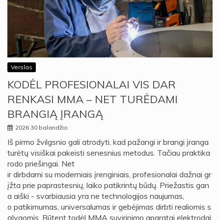
Verslas
KODĖL PROFESIONALAI VIS DAR
RENKASI MMA – NET TURĖDAMI
BRANGIĄ ĮRANGĄ
2026 30 balandžio
Iš pirmo žvilgsnio gali atrodyti, kad pažangi ir brangi įranga
turėtų visiškai pakeisti senesnius metodus. Tačiau praktika
rodo priešingai. Net
ir dirbdami su moderniais įrenginiais, profesionalai dažnai gr
įžta prie paprastesnių, laiko patikrintų būdų. Priežastis gan
a aiški - svarbiausia yra ne technologijos naujumas,
o patikimumas, universalumas ir gebėjimas dirbti realiomis s
ąlygomis. Būtent todėl MMA suvirinimo aparatai elektrodai