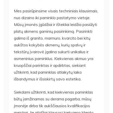
Mes pasirūpinsime visais techniniais klausimais,
nuo dizaino iki paminklo pastatymo vietoje.
Mūsų įmonės įgūdžiai ir ištekliai leidžia pasiūlyti
platų akmens gaminių pasirinkimą. Pasirinkti
galima iš granito, marmuro, kvarcito bei kitų
aukštos kokybės akmenų, kurių spalvų ir
tekstūrų įvairovė įgalina sukurti unikalius ir
asmeninius paminklus. Kiekvienas akmuo yra
kruopščiai parinktas ir apdirbtas, siekiant
užtikrinti, kad paminklas atlaikytų laiko
išbandymus ir išsiskirtų savo estetika.
Siekdami užtikrinti, kad kiekvienas paminklas
būtų įamžinamas su derama pagarba, mūsų
įmonėje dirba tik aukščiausios kvalifikacijos
meistrai. Jie atidžiai klausosi kiekvieno kliento