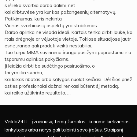
s išlieka svarbia darbo dalimi, net
kai dirbtuvėse yra kur kas pažangesnių alternatyvų.
Patikimumas, kuris nekinta
Vienas svarbiausių aspektų yra stabilumas.
Darbo aplinka ne visada ideali. Kartais tenka dirbti lauke, ka
rtais drėgnoje ar vėjuotoje vietoje. Tokiose situacijose jautr
esnė įranga gali pradėti veikti nestabiliai.
Tuo tarpu MMA suvirinimo įranga pasižymi paprastumu ir a
tsparumu aplinkos pokyčiams.
Ji leidžia dirbti be sudėtingo pasiruošimo, o
tai yra itin svarbu,
kai laikas ribotas arba sąlygos nuolat keičiasi. Dėl šios priež
asties profesionalai dažnai renkasi būtent šį metodą,
kai reikia užtikrinto rezultato. …
Veikla24.lt – įvairiausių temų žurnalas , kuriame kiekvienas
lankytojas arba narys gali talpinti savo įrašus. Straipsnį