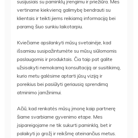
susijusiais su paminklų įrengimu ir priežiūra. Mes
vertiname kiekvieną galimybę bendrauti su
klientais ir teikti jiems reikiamą informaciją bei
paramą šiuo sunkiu laikotarpiu.
Kviečiame apsilankyti mūsų svetainėje, kad
išsamiau susipažintumėte su mūsų siūlomomis
paslaugomis ir produktais. Čia taip pat galite
užsisakyti nemokamą konsultaciją ar susitikimą,
kurio metu galėsime aptarti jūsų viziją ir
poreikius bei pasiūlyti geriausią sprendimą
atminimo įamžinimui.
Ačiū, kad renkatės mūsų įmonę kaip partnerę
šiame svarbiame gyvenimo etape. Mes
įsipareigojame ne tik sukurti paminklą, bet ir
palaikyti jo grožį ir reikšmę ateinančius metus.