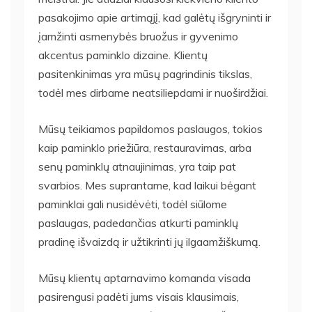
pasakojimo apie artimąjį, kad galėtų išgryninti ir
įamžinti asmenybės bruožus ir gyvenimo
akcentus paminklo dizaine. Klientų
pasitenkinimas yra mūsų pagrindinis tikslas,
todėl mes dirbame neatsiliepdami ir nuoširdžiai.
Mūsų teikiamos papildomos paslaugos, tokios
kaip paminklo priežiūra, restauravimas, arba
senų paminklų atnaujinimas, yra taip pat
svarbios. Mes suprantame, kad laikui bėgant
paminklai gali nusidėvėti, todėl siūlome
paslaugas, padedančias atkurti paminklų
pradinę išvaizdą ir užtikrinti jų ilgaamžiškumą.
Mūsų klientų aptarnavimo komanda visada
pasirengusi padėti jums visais klausimais,