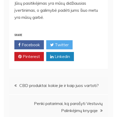
Jūsų pasitikėjimas yra mūsų didžiausias
įvertinimas, o galimybė padėti jums šiuo metu
yra mūsų garbė.
SHARE
Facebook
Twitter
Pinterest
Linkedin
Navigacija
CBD produktai: kokie jie ir kaip juos vartoti?
tarp
Penki patarimai, ką parašyti Vestuvių
įrašų
Palinkėjimų knygoje