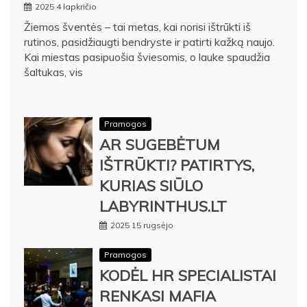
2025 4 lapkričio
Žiemos šventės – tai metas, kai norisi ištrūkti iš
rutinos, pasidžiaugti bendryste ir patirti kažką naujo.
Kai miestas pasipuošia šviesomis, o lauke spaudžia
šaltukas, vis
Pramogos
AR SUGEBĖTUM
IŠTRŪKTI? PATIRTYS,
KURIAS SIŪLO
LABYRINTHUS.LT
2025 15 rugsėjo
Pramogos
KODĖL HR SPECIALISTAI
RENKASI MAFIA