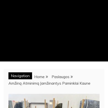
Navigation
Home
Paslaugos
Amžiną Atminimą Įamžinantys Paminklai Kaune