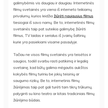
galimybėmis vis daugiau ir daugiau. Internetinės
filmų svetainės yra viena iš interneto teikiamų
privalumų, kurios leidžia
žiūrėti naujausius filmus
tiesiogiai iš savo namų. Be to, internetinės filmų
svetainės taip pat suteikia galimybę žiūrėti
filmus, TV laidas ir serialus iš įvairių šaltinių,
kurie yra pasiekiami visame pasaulyje.
Tačiau ne visos filmų svetainės yra teisėtos ir
saugios, todėl svarbu rasti patikimą ir legalią
svetainę, kad būtų galima mėgautis aukštos
kokybės filmų turiniu be jokių teisinių ar
saugumo rizikų. Be to, internetinis filmų
žiūrėjimas taip pat gali turėti tam tikrų trūkumų,
palyginti su kino teatro ar kitais tradiciniais filmų
žiūrėjimo būdais.