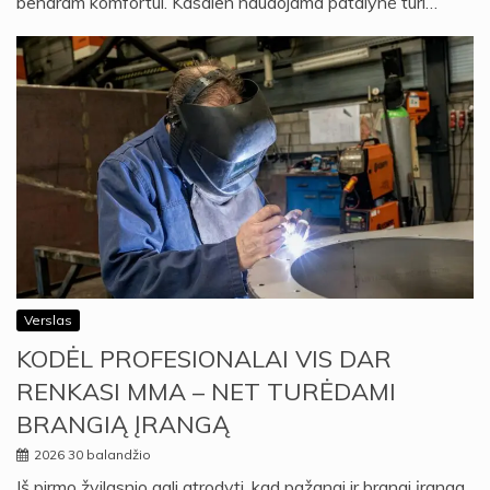
bendram komfortui. Kasdien naudojama patalynė turi…
Verslas
KODĖL PROFESIONALAI VIS DAR
RENKASI MMA – NET TURĖDAMI
BRANGIĄ ĮRANGĄ
2026 30 balandžio
Iš pirmo žvilgsnio gali atrodyti, kad pažangi ir brangi įranga