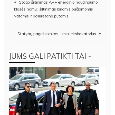
Navigacija
Stogo šiltinimas A++ energinio naudingumo
klasės namui: šiltinimas biriomis pučiamomis
tarp
vatomis ir poliuretano putomis
įrašų
Statybų pagalbininkas – mini ekskavatorius
JUMS GALI PATIKTI TAI -