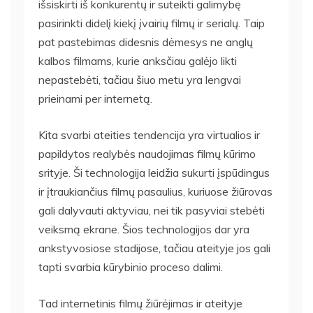
išsiskirti iš konkurentų ir suteikti galimybę
pasirinkti didelį kiekį įvairių filmų ir serialų. Taip
pat pastebimas didesnis dėmesys ne anglų
kalbos filmams, kurie anksčiau galėjo likti
nepastebėti, tačiau šiuo metu yra lengvai
prieinami per internetą.
Kita svarbi ateities tendencija yra virtualios ir
papildytos realybės naudojimas filmų kūrimo
srityje. Ši technologija leidžia sukurti įspūdingus
ir įtraukiančius filmų pasaulius, kuriuose žiūrovas
gali dalyvauti aktyviau, nei tik pasyviai stebėti
veiksmą ekrane. Šios technologijos dar yra
ankstyvosiose stadijose, tačiau ateityje jos gali
tapti svarbia kūrybinio proceso dalimi.
Tad internetinis filmų žiūrėjimas ir ateityje