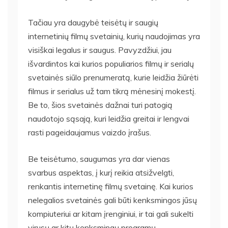
Tačiau yra daugybė teisėtų ir saugių
internetinių filmų svetainių, kurių naudojimas yra
visiškai legalus ir saugus. Pavyzdžiui, jau
išvardintos kai kurios populiarios filmų ir serialų
svetainės siūlo prenumeratą, kurie leidžia žiūrėti
filmus ir serialus už tam tikrą mėnesinį mokestį.
Be to, šios svetainės dažnai turi patogią
naudotojo sąsają, kuri leidžia greitai ir lengvai
rasti pageidaujamus vaizdo įrašus.
Be teisėtumo, saugumas yra dar vienas
svarbus aspektas, į kurį reikia atsižvelgti,
renkantis internetinę filmų svetainę. Kai kurios
nelegalios svetainės gali būti kenksmingos jūsų
kompiuteriui ar kitam įrenginiui, ir tai gali sukelti
virusų ar kitų kenksmingų programų