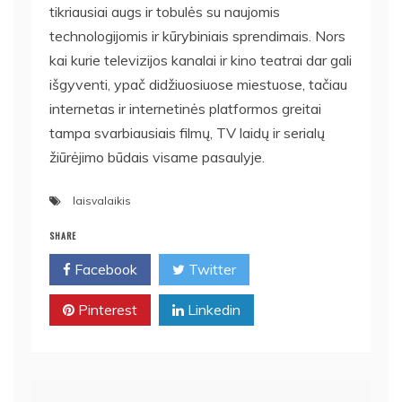
tikriausiai augs ir tobulės su naujomis
technologijomis ir kūrybiniais sprendimais. Nors
kai kurie televizijos kanalai ir kino teatrai dar gali
išgyventi, ypač didžiuosiuose miestuose, tačiau
internetas ir internetinės platformos greitai
tampa svarbiausiais filmų, TV laidų ir serialų
žiūrėjimo būdais visame pasaulyje.
laisvalaikis
SHARE
Facebook
Twitter
Pinterest
Linkedin