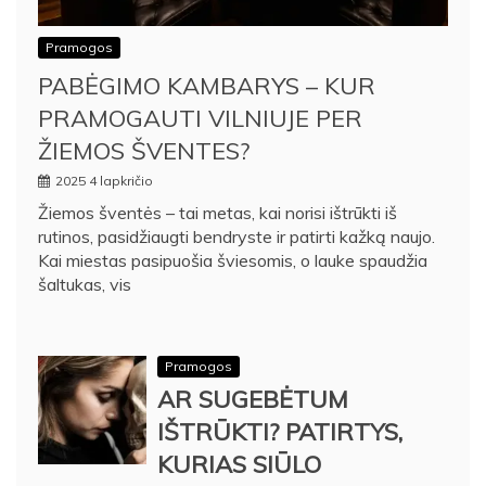
Pramogos
PABĖGIMO KAMBARYS – KUR
PRAMOGAUTI VILNIUJE PER
ŽIEMOS ŠVENTES?
2025 4 lapkričio
Žiemos šventės – tai metas, kai norisi ištrūkti iš
rutinos, pasidžiaugti bendryste ir patirti kažką naujo.
Kai miestas pasipuošia šviesomis, o lauke spaudžia
šaltukas, vis
Pramogos
AR SUGEBĖTUM
IŠTRŪKTI? PATIRTYS,
KURIAS SIŪLO