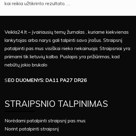
kai reikia užtikrinto rezultato. …
Veikla24.lt – įvairiausių temų žurnalas , kuriame kiekvienas
lankytojas arba narys gali talpinti savo įrašus. Straipsnį
patalpinti pas mus visiškai nieko nekainuoja. Straipsniai yra
priimami tik lietuvių kalba. Puslapis yra prižiūrimas, kad
nebūtų jokio brukalo
S
EO DUOMENYS: DA11 PA27 DR26
STRAIPSNIO TALPINIMAS
Norėdami patalpinti straipsnį pas mus
Norint patalpinti straipsnį