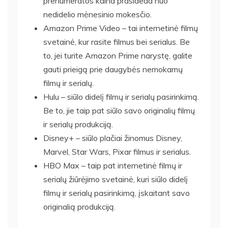
prenumeratos kaina prasideda nuo
nedidelio mėnesinio mokesčio.
Amazon Prime Video – tai internetinė filmų
svetainė, kur rasite filmus bei serialus. Be
to, jei turite Amazon Prime narystę, galite
gauti prieigą prie daugybės nemokamų
filmų ir serialų.
Hulu – siūlo didelį filmų ir serialų pasirinkimą.
Be to, jie taip pat siūlo savo originalių filmų
ir serialų produkciją.
Disney+ – siūlo plačiai žinomus Disney,
Marvel, Star Wars, Pixar filmus ir serialus.
HBO Max – taip pat internetinė filmų ir
serialų žiūrėjimo svetainė, kuri siūlo didelį
filmų ir serialų pasirinkimą, įskaitant savo
originalią produkciją.