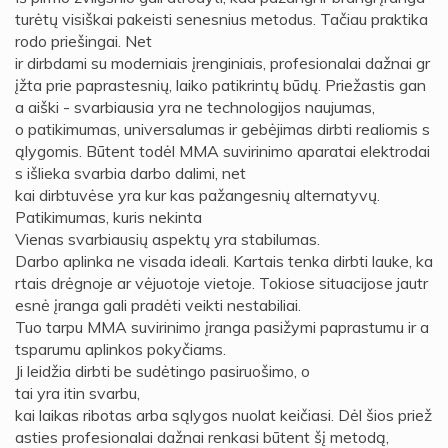
turėtų visiškai pakeisti senesnius metodus. Tačiau praktika
rodo priešingai. Net
ir dirbdami su moderniais įrenginiais, profesionalai dažnai gr
įžta prie paprastesnių, laiko patikrintų būdų. Priežastis gan
a aiški - svarbiausia yra ne technologijos naujumas,
o patikimumas, universalumas ir gebėjimas dirbti realiomis s
ąlygomis. Būtent todėl MMA suvirinimo aparatai elektrodai
s išlieka svarbia darbo dalimi, net
kai dirbtuvėse yra kur kas pažangesnių alternatyvų.
Patikimumas, kuris nekinta
Vienas svarbiausių aspektų yra stabilumas.
Darbo aplinka ne visada ideali. Kartais tenka dirbti lauke, ka
rtais drėgnoje ar vėjuotoje vietoje. Tokiose situacijose jautr
esnė įranga gali pradėti veikti nestabiliai.
Tuo tarpu MMA suvirinimo įranga pasižymi paprastumu ir a
tsparumu aplinkos pokyčiams.
Ji leidžia dirbti be sudėtingo pasiruošimo, o
tai yra itin svarbu,
kai laikas ribotas arba sąlygos nuolat keičiasi. Dėl šios priež
asties profesionalai dažnai renkasi būtent šį metodą,