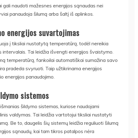
lai gali naudoti mažesnes energijos sąnaudas nei
yviai panaudoja šilumą arba šaltį iš aplinkos.
mo energijos suvartojimas
eaguoja į tiksliai nustatytą temperatūrą, todėl nereikia
is intervalais. Tai leidžia išvengti energijos švaistymo.
amą temperatūrą, fankoilai automatiškai sumažina savo
ra pradeda svyruoti. Taip užtikrinama energijos
io energijos panaudojimo.
aldymo sistemos
 į išmanias šildymo sistemas, kuriose naudojami
linis valdymas. Tai leidžia vartotojui tiksliai nustatyti
mą. Be to, daugelis šių sistemų leidžia reguliuoti šilumą
ergijos sąnaudų, kai tam tikros patalpos nėra