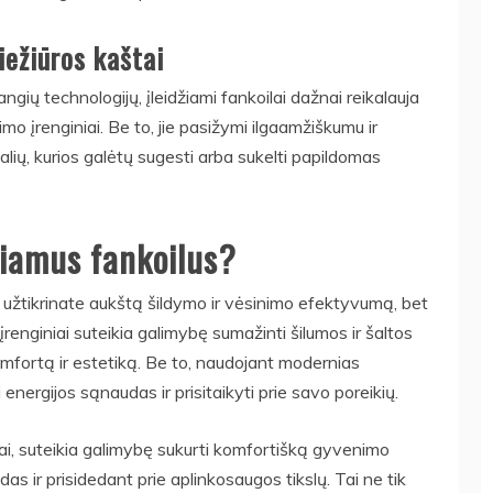
iežiūros kaštai
gių technologijų, įleidžiami fankoilai dažnai reikalauja
imo įrenginiai. Be to, jie pasižymi ilgaamžiškumu ir
lių, kurios galėtų sugesti arba sukelti papildomas
džiamus fankoilus?
ik užtikrinate aukštą šildymo ir vėsinimo efektyvumą, bet
įrenginiai suteikia galimybę sumažinti šilumos ir šaltos
komfortą ir estetiką. Be to, naudojant modernias
 energijos sąnaudas ir prisitaikyti prie savo poreikių.
i, suteikia galimybę sukurti komfortišką gyvenimo
das ir prisidedant prie aplinkosaugos tikslų. Tai ne tik