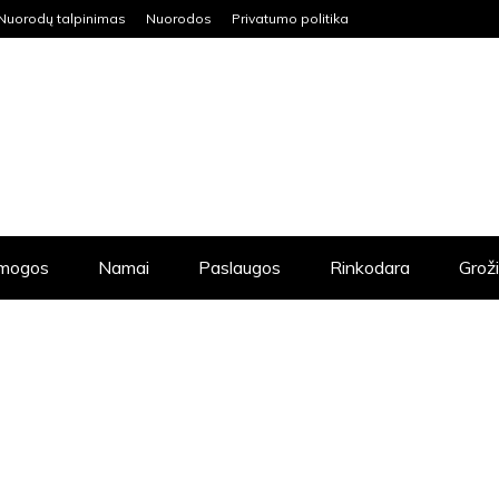
Nuorodų talpinimas
Nuorodos
Privatumo politika
mogos
Namai
Paslaugos
Rinkodara
Grož