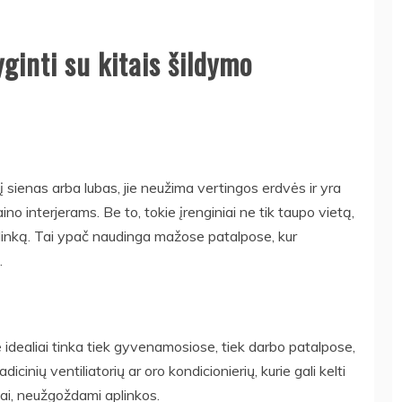
ginti su kitais šildymo
į sienas arba lubas, jie neužima vertingos erdvės ir yra
ino interjerams. Be to, tokie įrenginiai ne tik taupo vietą,
aplinką. Tai ypač naudinga mažose patalpose, kur
.
 jie idealiai tinka tiek gyvenamosiose, tiek darbo patalpose,
dicinių ventiliatorių ar oro kondicionierių, kurie gali kelti
yviai, neužgoždami aplinkos.