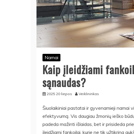
Namai
Kaip įleidžiami fankoi
sąnaudas?
2025 20 liepos
Veiklininkas
Šiuolaikiniai pastatai ir gyvenamieji namai v
efektyvumą. Vis daugiau žmonių ieško būdų s
padeda mažinti išlaidas, bet ir prisideda pri
įleidžiami fankoilai, kurie ne tik užtikrina 