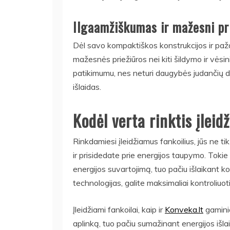
Ilgaamžiškumas ir mažesni pr
Dėl savo kompaktiškos konstrukcijos ir pažan
mažesnės priežiūros nei kiti šildymo ir vėsin
patikimumu, nes neturi daugybės judančių da
išlaidas.
Kodėl verta rinktis įlei
Rinkdamiesi įleidžiamus fankoilius, jūs ne t
ir prisidedate prie energijos taupymo. Tokie 
energijos suvartojimą, tuo pačiu išlaikant 
technologijas, galite maksimaliai kontroliuoti
Įleidžiami fankoilai, kaip ir
Konveka.lt
gaminia
aplinką, tuo pačiu sumažinant energijos išlai