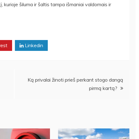
tį, kurioje šiluma ir šaltis tampa išmaniai valdomais ir
rest
Linkedin
Ką privalai žinoti prieš perkant stogo dangą
pirmą kartą?