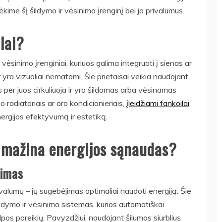
me šį šildymo ir vėsinimo įrenginį bei jo privalumus.
ilai?
ir vėsinimo įrenginiai, kuriuos galima integruoti į sienas ar
 yra vizualiai nematomi. Šie prietaisai veikia naudojant
as per juos cirkuliuoja ir yra šildomas arba vėsinamas
mo radiatoriais ar oro kondicionieriais,
įleidžiami fankoilai
nergijos efektyvumą ir estetiką.
i mažina energijos sąnaudas?
jimas
ivalumų – jų sugebėjimas optimaliai naudoti energiją. Šie
ildymo ir vėsinimo sistemas, kurios automatiškai
alpos poreikių. Pavyzdžiui, naudojant šilumos siurblius