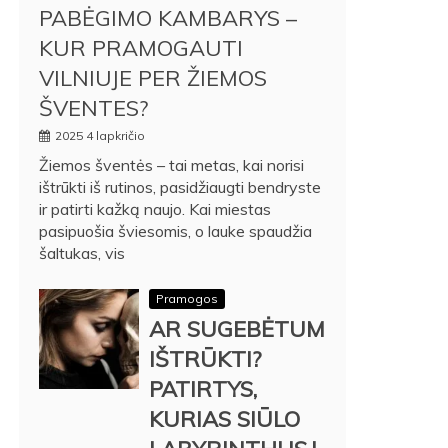
PABĖGIMO KAMBARYS –
KUR PRAMOGAUTI
VILNIUJE PER ŽIEMOS
ŠVENTES?
2025 4 lapkričio
Žiemos šventės – tai metas, kai norisi
ištrūkti iš rutinos, pasidžiaugti bendryste
ir patirti kažką naujo. Kai miestas
pasipuošia šviesomis, o lauke spaudžia
šaltukas, vis
Pramogos
AR SUGEBĖTUM
IŠTRŪKTI?
PATIRTYS,
KURIAS SIŪLO