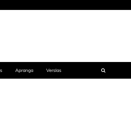
is
Apranga
Verslas