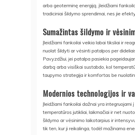
arba geoterminę energiją, įleidžiami fankoi
tradiciniai šildymo sprendimai, nes jie efekt
Sumažintas šildymo ir vėsini
Įleidžiami fankoilai veikia labai tiksliai ir r
nuolat šildyti ar vėsinti patalpos per didelia
Pavyzdžiui, jei patalpa pasiekia pageidauj
darbą arba visiškai sustabdo, kol temperatū
taupymo strategija ir komfortas be nuolatin
Modernios technologijos ir v
Įleidžiami fankoilai dažnai yra integruojami
temperatūros jutikliai, laikmačiai ir net nuoto
šildymo ar vėsinimo laikotarpius ir intensyvu
tik ten, kur ji reikalinga, todėl mažinama en