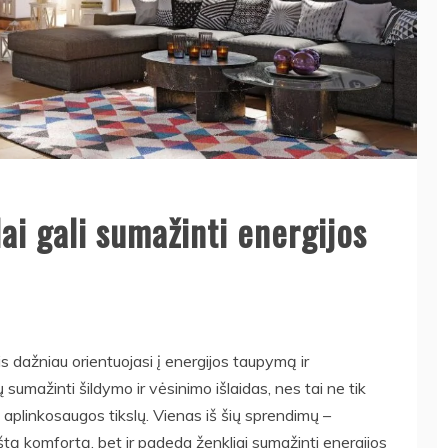
lai gali sumažinti energijos
is dažniau orientuojasi į energijos taupymą ir
umažinti šildymo ir vėsinimo išlaidas, nes tai ne tik
e aplinkosaugos tikslų. Vienas iš šių sprendimų –
aukštą komfortą, bet ir padeda ženkliai sumažinti energijos