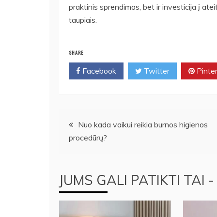
praktinis sprendimas, bet ir investicija į atei
taupiais.
SHARE
Facebook
Twitter
Pinte
Navigacija
Nuo kada vaikui reikia burnos higienos
procedūrų?
tarp
įrašų
JUMS GALI PATIKTI TAI -