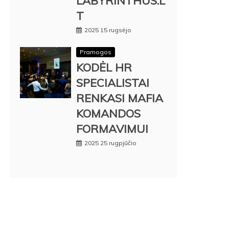
LABYRINTHUS.L
T
2025 15 rugsėjo
Pramogos
KODĖL HR
SPECIALISTAI
RENKASI MAFIA
KOMANDOS
FORMAVIMUI
2025 25 rugpjūčio