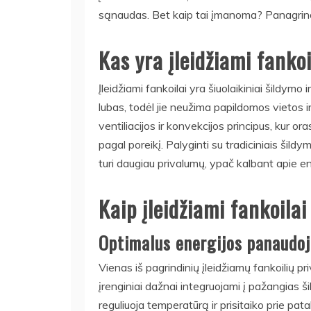
sąnaudas. Bet kaip tai įmanoma? Panagrinėki
Kas yra įleidžiami fanko
Įleidžiami fankoilai yra šiuolaikiniai šildymo 
lubas, todėl jie neužima papildomos vietos ir
ventiliacijos ir konvekcijos principus, kur or
pagal poreikį. Palyginti su tradiciniais šildy
turi daugiau privalumų, ypač kalbant apie e
Kaip įleidžiami fankoila
Optimalus energijos panaudo
Vienas iš pagrindinių įleidžiamų fankoilių pr
įrenginiai dažnai integruojami į pažangias š
reguliuoja temperatūrą ir prisitaiko prie pat