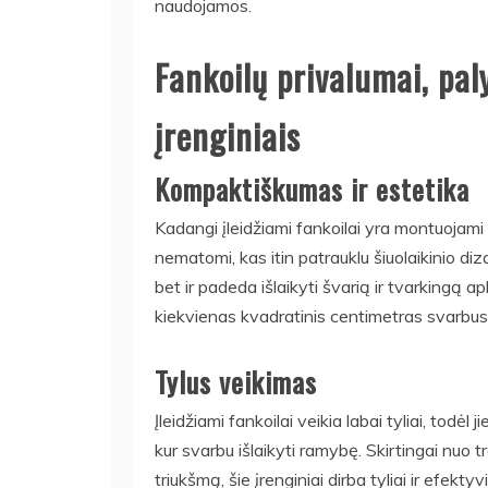
naudojamos.
Fankoilų privalumai, paly
įrenginiais
Kompaktiškumas ir estetika
Kadangi įleidžiami fankoilai yra montuojami 
nematomi, kas itin patrauklu šiuolaikinio diza
bet ir padeda išlaikyti švarią ir tvarkingą 
kiekvienas kvadratinis centimetras svarbus
Tylus veikimas
Įleidžiami fankoilai veikia labai tyliai, todėl
kur svarbu išlaikyti ramybę. Skirtingai nuo tra
triukšmą, šie įrenginiai dirba tyliai ir efekt