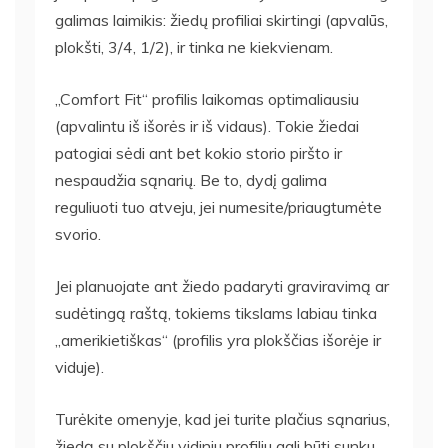
galimas laimikis: žiedų profiliai skirtingi (apvalūs,
plokšti, 3/4, 1/2), ir tinka ne kiekvienam.
„Comfort Fit“ profilis laikomas optimaliausiu
(apvalintu iš išorės ir iš vidaus). Tokie žiedai
patogiai sėdi ant bet kokio storio piršto ir
nespaudžia sąnarių. Be to, dydį galima
reguliuoti tuo atveju, jei numesite/priaugtumėte
svorio.
Jei planuojate ant žiedo padaryti graviravimą ar
sudėtingą raštą, tokiems tikslams labiau tinka
„amerikietiškas“ (profilis yra plokščias išorėje ir
viduje).
Turėkite omenyje, kad jei turite plačius sąnarius,
žiedą su plokščiu vidiniu profiliu gali būti sunku