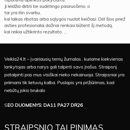
Ji leidžia dirbti be sudėtingo pasiruošimo, o
tai yra itin svarbu,
kai laikas ribotas arba sąlygos nuolat keičiasi. Dėl šios priež
asties profesionalai dažnai renkasi būtent šį metodą,
kai reikia užtikrinto rezultato. …
Veikla24.lt – įvairiausių temų žurnalas , kuriame kiekvienas
lankytojas arba narys gali talpinti savo įrašus. Straipsnį
patalpinti pas mus visiškai nieko nekainuoja. Straipsniai yra
priimami tik lietuvių kalba. Puslapis yra prižiūrimas, kad
nebūtų jokio brukalo
S
EO DUOMENYS: DA11 PA27 DR26
STRAIPSNIO TALPINIMAS