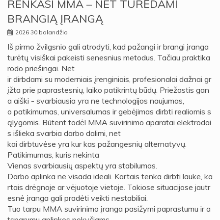
RENKASI MMA – NET TURĖDAMI
BRANGIĄ ĮRANGĄ
2026 30 balandžio
Iš pirmo žvilgsnio gali atrodyti, kad pažangi ir brangi įranga
turėtų visiškai pakeisti senesnius metodus. Tačiau praktika
rodo priešingai. Net
ir dirbdami su moderniais įrenginiais, profesionalai dažnai gr
įžta prie paprastesnių, laiko patikrintų būdų. Priežastis gan
a aiški - svarbiausia yra ne technologijos naujumas,
o patikimumas, universalumas ir gebėjimas dirbti realiomis s
ąlygomis. Būtent todėl MMA suvirinimo aparatai elektrodai
s išlieka svarbia darbo dalimi, net
kai dirbtuvėse yra kur kas pažangesnių alternatyvų.
Patikimumas, kuris nekinta
Vienas svarbiausių aspektų yra stabilumas.
Darbo aplinka ne visada ideali. Kartais tenka dirbti lauke, ka
rtais drėgnoje ar vėjuotoje vietoje. Tokiose situacijose jautr
esnė įranga gali pradėti veikti nestabiliai.
Tuo tarpu MMA suvirinimo įranga pasižymi paprastumu ir a
tsparumu aplinkos pokyčiams.