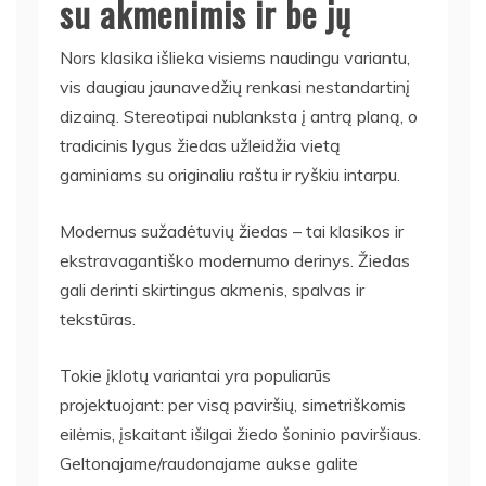
su akmenimis ir be jų
Nors klasika išlieka visiems naudingu variantu,
vis daugiau jaunavedžių renkasi nestandartinį
dizainą. Stereotipai nublanksta į antrą planą, o
tradicinis lygus žiedas užleidžia vietą
gaminiams su originaliu raštu ir ryškiu intarpu.
Modernus sužadėtuvių žiedas – tai klasikos ir
ekstravagantiško modernumo derinys. Žiedas
gali derinti skirtingus akmenis, spalvas ir
tekstūras.
Tokie įklotų variantai yra populiarūs
projektuojant: per visą paviršių, simetriškomis
eilėmis, įskaitant išilgai žiedo šoninio paviršiaus.
Geltonajame/raudonajame aukse galite