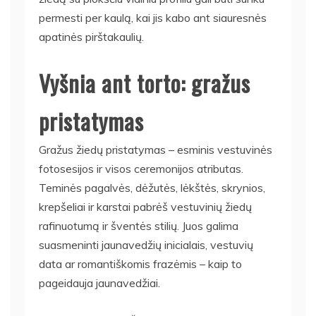
permesti per kaulą, kai jis kabo ant siauresnės
apatinės pirštakaulių.
Vyšnia ant torto: gražus
pristatymas
Gražus žiedų pristatymas – esminis vestuvinės
fotosesijos ir visos ceremonijos atributas.
Teminės pagalvės, dėžutės, lėkštės, skrynios,
krepšeliai ir karstai pabrėš vestuvinių žiedų
rafinuotumą ir šventės stilių. Juos galima
suasmeninti jaunavedžių inicialais, vestuvių
data ar romantiškomis frazėmis – kaip to
pageidauja jaunavedžiai.