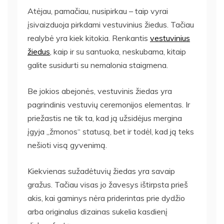
Atėjau, pamačiau, nusipirkau – taip vyrai
įsivaizduoja pirkdami vestuvinius žiedus. Tačiau
realybė yra kiek kitokia. Renkantis
vestuvinius
žiedus
, kaip ir su santuoka, neskubama, kitaip
galite susidurti su nemalonia staigmena.
Be jokios abejonės, vestuvinis žiedas yra
pagrindinis vestuvių ceremonijos elementas. Ir
priežastis ne tik ta, kad ją užsidėjus mergina
įgyja „žmonos“ statusą, bet ir todėl, kad ją teks
nešioti visą gyvenimą.
Kiekvienas sužadėtuvių žiedas yra savaip
gražus. Tačiau visas jo žavesys ištirpsta prieš
akis, kai gaminys nėra priderintas prie dydžio
arba originalus dizainas sukelia kasdienį