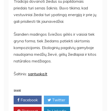
Tradicija dovanoti žiedus su papildomais
priedais turi senas šaknis. Buvo tikima, kad
vestuviniai žiedai turi ypatingą energiją ir prie jų
gali prisiliesti tik jaunavedžiai.
Šiandien madingos šviežios gėlės ir vaisiai tiek
gryna forma, tiek žiedams patiekti skirtomis
kompozicijomis. Ekologinių pagalvių gamyboje
naudojama medžių žievė, gėlių žiedlapiai ir kitos
natūralios medžiagos.
Šaltinis:
santuoka.lt
SHARE
Facebook
Twitter
Pinterest
Linkedin