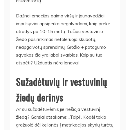
diskomfortą.
Dažnai emocijos paima viršų ir jaunavedžiai
impulsyviai apsiperka negalvodami, kaip prekė
atrodys po 10-15 metų. Tačiau vestuvinio
žiedo pasirinkimas netoleruoja skubotų,
neapgalvotų sprendimų. Grožio + patogumo
sąvokos čia yra labai svarbios. Kaip su tuo
atspėti? Užduotis nėra lengva!
Sužadėtuvių ir vestuvinių
žiedų derinys
Ar su sužadėtuvėmis jie nešioja vestuvinį
žiedą? Garsiai atsakome: „Taip!“. Kodėl tokia
gražuolė dėl kelionės į metrikacijos skyrių turėtų