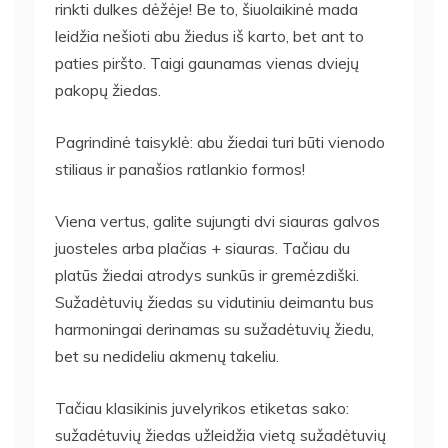
rinkti dulkes dėžėje! Be to, šiuolaikinė mada
leidžia nešioti abu žiedus iš karto, bet ant to
paties piršto. Taigi gaunamas vienas dviejų
pakopų žiedas.
Pagrindinė taisyklė: abu žiedai turi būti vienodo
stiliaus ir panašios ratlankio formos!
Viena vertus, galite sujungti dvi siauras galvos
juosteles arba plačias + siauras. Tačiau du
platūs žiedai atrodys sunkūs ir gremėzdiški.
Sužadėtuvių žiedas su vidutiniu deimantu bus
harmoningai derinamas su sužadėtuvių žiedu,
bet su nedideliu akmenų takeliu.
Tačiau klasikinis juvelyrikos etiketas sako:
sužadėtuvių žiedas užleidžia vietą sužadėtuvių