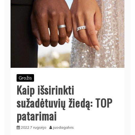
Grožis
Kaip išsirinkti
sužadėtuvių žiedą: TOP
patarimai
2022 7 rugsėjo
juodagalvis