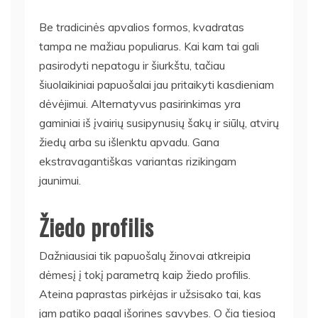
Be tradicinės apvalios formos, kvadratas
tampa ne mažiau populiarus. Kai kam tai gali
pasirodyti nepatogu ir šiurkštu, tačiau
šiuolaikiniai papuošalai jau pritaikyti kasdieniam
dėvėjimui. Alternatyvus pasirinkimas yra
gaminiai iš įvairių susipynusių šakų ir siūlų, atvirų
žiedų arba su išlenktu apvadu. Gana
ekstravagantiškas variantas rizikingam
jaunimui.
Žiedo profilis
Dažniausiai tik papuošalų žinovai atkreipia
dėmesį į tokį parametrą kaip žiedo profilis.
Ateina paprastas pirkėjas ir užsisako tai, kas
jam patiko pagal išorines savybes. O čia tiesiog