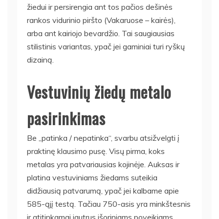
žiedui ir persirengia ant tos pačios dešinės
rankos vidurinio piršto (Vakaruose – kairės),
arba ant kairiojo bevardžio. Tai saugiausias
stilistinis variantas, ypač jei gaminiai turi ryškų
dizainą.
Vestuvinių žiedų metalo
pasirinkimas
Be „patinka / nepatinka“, svarbu atsižvelgti į
praktinę klausimo pusę. Visų pirma, koks
metalas yra patvariausias kojinėje. Auksas ir
platina vestuviniams žiedams suteikia
didžiausią patvarumą, ypač jei kalbame apie
585-ąjį testą. Tačiau 750-asis yra minkštesnis
ir atitinkamai jautrus išoriniams poveikiams.