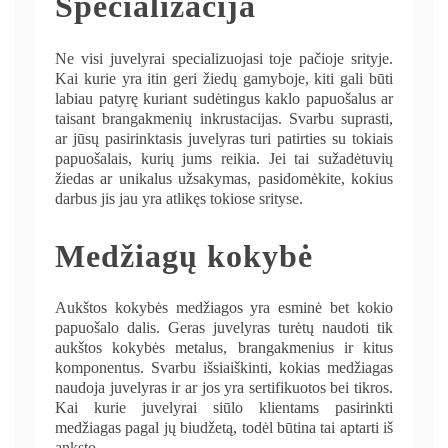
Specializacija
Ne visi juvelyrai specializuojasi toje pačioje srityje.
Kai kurie yra itin geri žiedų gamyboje, kiti gali būti
labiau patyrę kuriant sudėtingus kaklo papuošalus ar
taisant brangakmenių inkrustacijas. Svarbu suprasti,
ar jūsų pasirinktasis juvelyras turi patirties su tokiais
papuošalais, kurių jums reikia. Jei tai sužadėtuvių
žiedas ar unikalus užsakymas, pasidomėkite, kokius
darbus jis jau yra atlikęs tokiose srityse.
Medžiagų kokybė
Aukštos kokybės medžiagos yra esminė bet kokio
papuošalo dalis. Geras juvelyras turėtų naudoti tik
aukštos kokybės metalus, brangakmenius ir kitus
komponentus. Svarbu išsiaiškinti, kokias medžiagas
naudoja juvelyras ir ar jos yra sertifikuotos bei tikros.
Kai kurie juvelyrai siūlo klientams pasirinkti
medžiagas pagal jų biudžetą, todėl būtina tai aptarti iš
anksto.