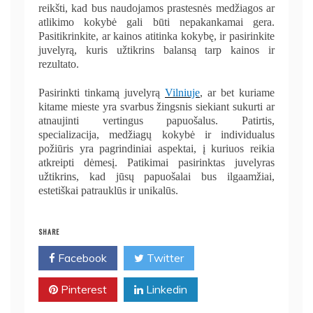
reikšti, kad bus naudojamos prastesnės medžiagos ar
atlikimo kokybė gali būti nepakankamai gera.
Pasitikrinkite, ar kainos atitinka kokybę, ir pasirinkite
juvelyrą, kuris užtikrins balansą tarp kainos ir
rezultato.
Pasirinkti tinkamą juvelyrą
Vilniuje
, ar bet kuriame
kitame mieste yra svarbus žingsnis siekiant sukurti ar
atnaujinti vertingus papuošalus. Patirtis,
specializacija, medžiagų kokybė ir individualus
požiūris yra pagrindiniai aspektai, į kuriuos reikia
atkreipti dėmesį. Patikimai pasirinktas juvelyras
užtikrins, kad jūsų papuošalai bus ilgaamžiai,
estetiškai patrauklūs ir unikalūs.
SHARE
Facebook
Twitter
Pinterest
Linkedin