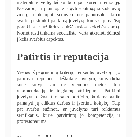
materialinę vertę, tačiau taip pat kuria ir emociją.
Nesvarbu, ar planuojate įsigyti ypatingą sužadėtuvių
žiedą, ar atnaujinti senus šeimos papuošalus, labai
svarbu pasirinkti patikimą juvelyrą, kuris supras jūsų
poreikius ir užtikrins aukščiausios kokybės darbą.
Norint rasti tinkamą specialistą, verta atkreipti dėmesį
į kelis svarbius aspektus.
Patirtis ir reputacija
Vienas iš pagrindinių kriterijų renkantis juvelyrą – jo
patirtis ir reputacija. Ieškokite juvelyro, kuris dirba
šioje srityje jau ne vienerius metus, turi
rekomendacijų ir teigiamų atsiliepimų. Patikimi
juvelyrai dažnai turi savo portfolio, kuriame galite
pamatyti jų atliktus darbus ir įvertinti kokybę. Taip
pat svarbu sužinoti, ar juvelyras turi reikiamus
sertifikatus, kurie patvirtintų jo kompetenciją ir
profesionalumą.