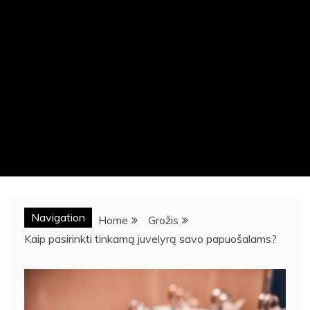
Navigation
Home
Grožis
Kaip pasirinkti tinkamą juvelyrą savo papuošalams?