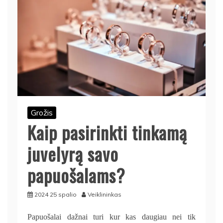
Grožis
Kaip pasirinkti tinkamą
juvelyrą savo
papuošalams?
2024 25 spalio
Veiklininkas
Papuošalai dažnai turi kur kas daugiau nei tik