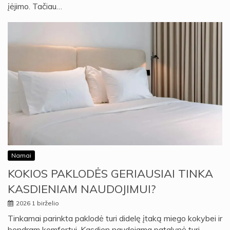
įėjimo. Tačiau…
Namai
KOKIOS PAKLODĖS GERIAUSIAI TINKA
KASDIENIAM NAUDOJIMUI?
2026 1 birželio
Tinkamai parinkta paklodė turi didelę įtaką miego kokybei ir
bendram komfortui. Kasdien naudojama patalynė turi…