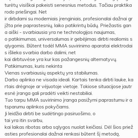
turėtų visiškai pakeisti senesnius metodus. Tačiau praktika
rodo priešingai. Net
ir dirbdami su moderniais įrenginiais, profesionalai dažnai gr
įžta prie paprastesnių, laiko patikrintų būdų. Priežastis gan
a aiški - svarbiausia yra ne technologijos naujumas,
o patikimumas, universalumas ir gebėjimas dirbti realiomis s
ąlygomis. Būtent todėl MMA suvirinimo aparatai elektrodai
s išlieka svarbia darbo dalimi, net
kai dirbtuvėse yra kur kas pažangesnių alternatyvų.
Patikimumas, kuris nekinta
Vienas svarbiausių aspektų yra stabilumas.
Darbo aplinka ne visada ideali. Kartais tenka dirbti lauke, ka
rtais drėgnoje ar vėjuotoje vietoje. Tokiose situacijose jautr
esnė įranga gali pradėti veikti nestabiliai.
Tuo tarpu MMA suvirinimo įranga pasižymi paprastumu ir a
tsparumu aplinkos pokyčiams.
Ji leidžia dirbti be sudėtingo pasiruošimo, o
tai yra itin svarbu,
kai laikas ribotas arba sąlygos nuolat keičiasi. Dėl šios priež
asties profesionalai dažnai renkasi būtent šį metodą,