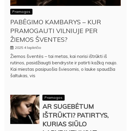
Pramogos
PABĖGIMO KAMBARYS – KUR
PRAMOGAUTI VILNIUJE PER
ŽIEMOS ŠVENTES?
2025 4 lapkričio
Žiemos šventės – tai metas, kai norisi ištrūkti iš
rutinos, pasidžiaugti bendryste ir patirti kažką naujo.
Kai miestas pasipuošia šviesomis, o lauke spaudžia
šaltukas, vis
Pramogos
AR SUGEBĖTUM
IŠTRŪKTI? PATIRTYS,
KURIAS SIŪLO