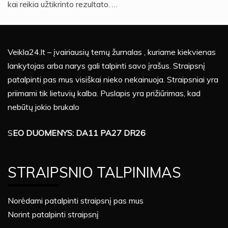
kai reikia užtikrinto rezultato. …
Veikla24.lt – įvairiausių temų žurnalas , kuriame kiekvienas
lankytojas arba narys gali talpinti savo įrašus. Straipsnį
patalpinti pas mus visiškai nieko nekainuoja. Straipsniai yra
priimami tik lietuvių kalba. Puslapis yra prižiūrimas, kad
nebūtų jokio brukalo
S
EO DUOMENYS: DA11 PA27 DR26
STRAIPSNIO TALPINIMAS
Norėdami patalpinti straipsnį pas mus
Norint patalpinti straipsnį