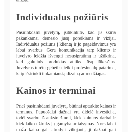
Individualus požiūris
Pasirinkdami juvelyrą, įsitikinkite, kad jis skiria
pakankamai dėmesio jūsų poreikiams ir vizijai.
Individualus požiūris į klientą ir jo pageidavimus yra
labai svarbus. Gera komunikacija tarp kliento ir
juvelyro leidžia išvengti nesusipratimų ir užtikrina,
kad galutinis produktas atitiks jūsų lūkesčius.
Juvelyras turėtų gebėti suteikti profesionalų patarimą,
kaip išsirinkti tinkamiausią dizainą ar medžiagas.
Kainos ir terminai
Prieš pasirinkdami juvelyrą, būtinai aptarkite kainas ir
terminus. Papuošalai dažnai yra didelė investicija,
todėl svarbu iš anksto žinoti, kiek kainuos darbai ir
kiek laiko užtruks jų gamyba ar taisymas. Nors labai
maža kaina gali atrodyti viliojanti, ji dažnai gali