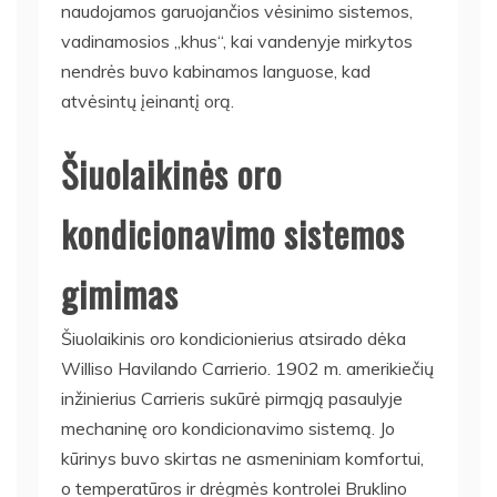
naudojamos garuojančios vėsinimo sistemos,
vadinamosios „khus“, kai vandenyje mirkytos
nendrės buvo kabinamos languose, kad
atvėsintų įeinantį orą.
Šiuolaikinės oro
kondicionavimo sistemos
gimimas
Šiuolaikinis oro kondicionierius atsirado dėka
Williso Havilando Carrierio. 1902 m. amerikiečių
inžinierius Carrieris sukūrė pirmąją pasaulyje
mechaninę oro kondicionavimo sistemą. Jo
kūrinys buvo skirtas ne asmeniniam komfortui,
o temperatūros ir drėgmės kontrolei Bruklino