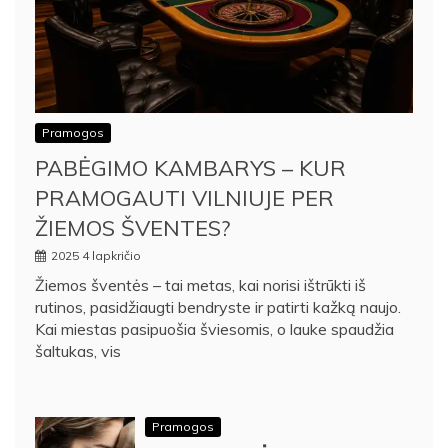
Pramogos
PABĖGIMO KAMBARYS – KUR
PRAMOGAUTI VILNIUJE PER
ŽIEMOS ŠVENTES?
2025 4 lapkričio
Žiemos šventės – tai metas, kai norisi ištrūkti iš
rutinos, pasidžiaugti bendryste ir patirti kažką naujo.
Kai miestas pasipuošia šviesomis, o lauke spaudžia
šaltukas, vis
Pramogos