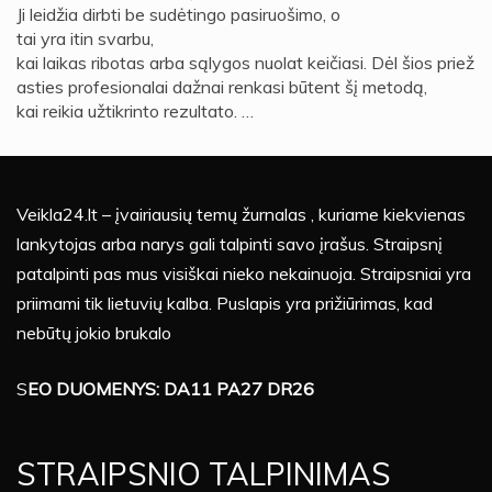
Ji leidžia dirbti be sudėtingo pasiruošimo, o
tai yra itin svarbu,
kai laikas ribotas arba sąlygos nuolat keičiasi. Dėl šios priež
asties profesionalai dažnai renkasi būtent šį metodą,
kai reikia užtikrinto rezultato. …
Veikla24.lt – įvairiausių temų žurnalas , kuriame kiekvienas
lankytojas arba narys gali talpinti savo įrašus. Straipsnį
patalpinti pas mus visiškai nieko nekainuoja. Straipsniai yra
priimami tik lietuvių kalba. Puslapis yra prižiūrimas, kad
nebūtų jokio brukalo
S
EO DUOMENYS: DA11 PA27 DR26
STRAIPSNIO TALPINIMAS