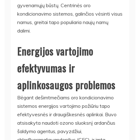
gyvenamųjų būstų. Centrinės oro
kondicionavimo sistemos, galinčios vėsinti visus
namus, greitai tapo populiaria naujų namų
dalimi.
Energijos vartojimo
efektyvumas ir
aplinkosaugos problemos
Bėgant dešimtmečiams oro kondicionavimo
sistemos energijos vartojimo požiūriu tapo
efektyvesnės ir draugiškesnės aplinkai. Buvo
atsisakyta naudoti ozono sluoksnį ardančius
šaldymo agentus, pavyzdžiui,
chlorfluorangliavandenilius (CFC), ir imta