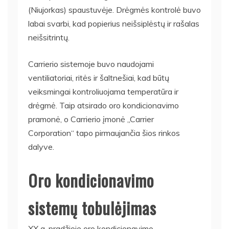
(Niujorkas) spaustuvėje. Drėgmės kontrolė buvo
labai svarbi, kad popierius neišsiplėstų ir rašalas
neišsitrintų.
Carrierio sistemoje buvo naudojami
ventiliatoriai, ritės ir šaltnešiai, kad būtų
veiksmingai kontroliuojama temperatūra ir
drėgmė. Taip atsirado oro kondicionavimo
pramonė, o Carrierio įmonė „Carrier
Corporation“ tapo pirmaujančia šios rinkos
dalyve.
Oro kondicionavimo
sistemų tobulėjimas
XX a. pradžioje oro kondicionavimo