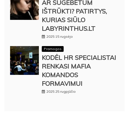
AR SUGEBĖTUM
IŠTRŪKTI? PATIRTYS,
KURIAS SIŪLO
LABYRINTHUS.LT
2025 15 rugsėjo
Pramogos
KODĖL HR SPECIALISTAI
RENKASI MAFIA
KOMANDOS
FORMAVIMUI
2025 25 rugpjūčio