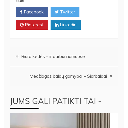
SHARE
Facebook
Twitter
Pinterest
Linkedin
Navigacija
Biuro kėdės – ir darbui namuose
tarp
Medžiagos baldų gamybai – Siarbaldai
įrašų
JUMS GALI PATIKTI TAI -