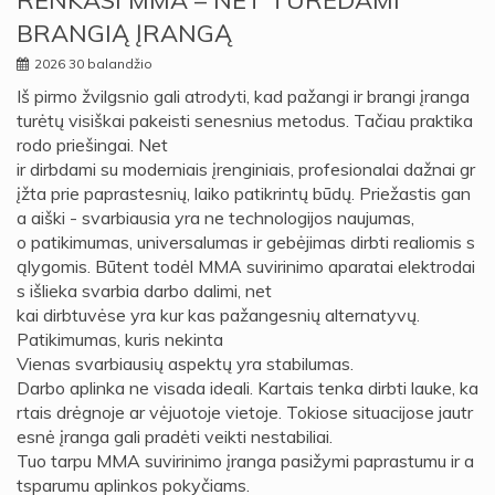
RENKASI MMA – NET TURĖDAMI
BRANGIĄ ĮRANGĄ
2026 30 balandžio
Iš pirmo žvilgsnio gali atrodyti, kad pažangi ir brangi įranga
turėtų visiškai pakeisti senesnius metodus. Tačiau praktika
rodo priešingai. Net
ir dirbdami su moderniais įrenginiais, profesionalai dažnai gr
įžta prie paprastesnių, laiko patikrintų būdų. Priežastis gan
a aiški - svarbiausia yra ne technologijos naujumas,
o patikimumas, universalumas ir gebėjimas dirbti realiomis s
ąlygomis. Būtent todėl MMA suvirinimo aparatai elektrodai
s išlieka svarbia darbo dalimi, net
kai dirbtuvėse yra kur kas pažangesnių alternatyvų.
Patikimumas, kuris nekinta
Vienas svarbiausių aspektų yra stabilumas.
Darbo aplinka ne visada ideali. Kartais tenka dirbti lauke, ka
rtais drėgnoje ar vėjuotoje vietoje. Tokiose situacijose jautr
esnė įranga gali pradėti veikti nestabiliai.
Tuo tarpu MMA suvirinimo įranga pasižymi paprastumu ir a
tsparumu aplinkos pokyčiams.