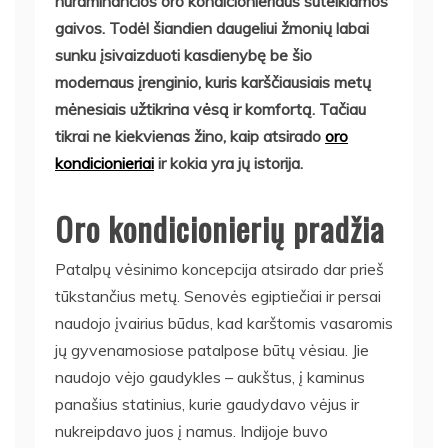
nuraminančios oro kondicionieriaus suteikiamos
gaivos. Todėl šiandien daugeliui žmonių labai
sunku įsivaizduoti kasdienybę be šio
modernaus įrenginio, kuris karščiausiais metų
mėnesiais užtikrina vėsą ir komfortą. Tačiau
tikrai ne kiekvienas žino, kaip atsirado
oro
kondicionieriai
ir kokia yra jų istorija.
Oro kondicionierių pradžia
Patalpų vėsinimo koncepcija atsirado dar prieš
tūkstančius metų. Senovės egiptiečiai ir persai
naudojo įvairius būdus, kad karštomis vasaromis
jų gyvenamosiose patalpose būtų vėsiau. Jie
naudojo vėjo gaudykles – aukštus, į kaminus
panašius statinius, kurie gaudydavo vėjus ir
nukreipdavo juos į namus. Indijoje buvo