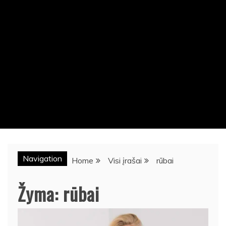
Navigation
Home
Visi įrašai
rūbai
Žyma:
rūbai