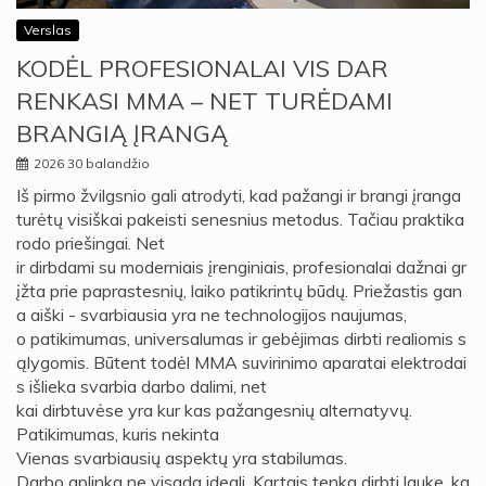
Verslas
KODĖL PROFESIONALAI VIS DAR
RENKASI MMA – NET TURĖDAMI
BRANGIĄ ĮRANGĄ
2026 30 balandžio
Iš pirmo žvilgsnio gali atrodyti, kad pažangi ir brangi įranga
turėtų visiškai pakeisti senesnius metodus. Tačiau praktika
rodo priešingai. Net
ir dirbdami su moderniais įrenginiais, profesionalai dažnai gr
įžta prie paprastesnių, laiko patikrintų būdų. Priežastis gan
a aiški - svarbiausia yra ne technologijos naujumas,
o patikimumas, universalumas ir gebėjimas dirbti realiomis s
ąlygomis. Būtent todėl MMA suvirinimo aparatai elektrodai
s išlieka svarbia darbo dalimi, net
kai dirbtuvėse yra kur kas pažangesnių alternatyvų.
Patikimumas, kuris nekinta
Vienas svarbiausių aspektų yra stabilumas.
Darbo aplinka ne visada ideali. Kartais tenka dirbti lauke, ka