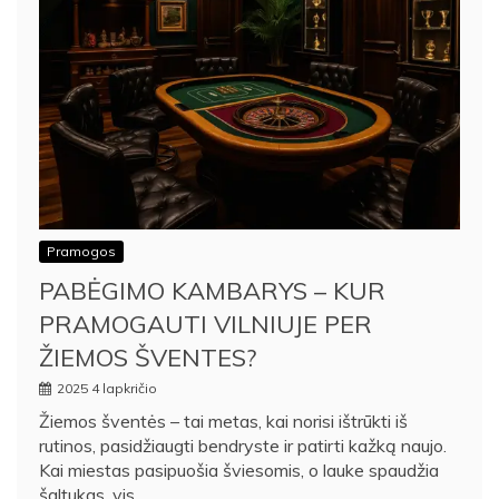
Pramogos
PABĖGIMO KAMBARYS – KUR
PRAMOGAUTI VILNIUJE PER
ŽIEMOS ŠVENTES?
2025 4 lapkričio
Žiemos šventės – tai metas, kai norisi ištrūkti iš
rutinos, pasidžiaugti bendryste ir patirti kažką naujo.
Kai miestas pasipuošia šviesomis, o lauke spaudžia
šaltukas, vis