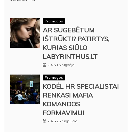
Pramogos
AR SUGEBĖTUM
IŠTRŪKTI? PATIRTYS,
KURIAS SIŪLO
LABYRINTHUS.LT
2025 15 rugsėjo
Pramogos
KODĖL HR SPECIALISTAI
RENKASI MAFIA
KOMANDOS
FORMAVIMUI
2025 25 rugpjūčio