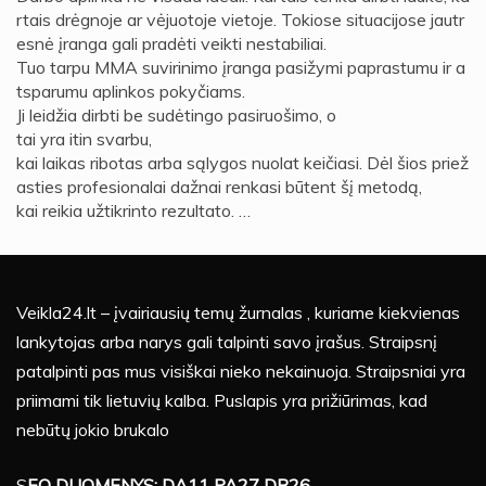
rtais drėgnoje ar vėjuotoje vietoje. Tokiose situacijose jautr
esnė įranga gali pradėti veikti nestabiliai.
Tuo tarpu MMA suvirinimo įranga pasižymi paprastumu ir a
tsparumu aplinkos pokyčiams.
Ji leidžia dirbti be sudėtingo pasiruošimo, o
tai yra itin svarbu,
kai laikas ribotas arba sąlygos nuolat keičiasi. Dėl šios priež
asties profesionalai dažnai renkasi būtent šį metodą,
kai reikia užtikrinto rezultato. …
Veikla24.lt – įvairiausių temų žurnalas , kuriame kiekvienas
lankytojas arba narys gali talpinti savo įrašus. Straipsnį
patalpinti pas mus visiškai nieko nekainuoja. Straipsniai yra
priimami tik lietuvių kalba. Puslapis yra prižiūrimas, kad
nebūtų jokio brukalo
S
EO DUOMENYS: DA11 PA27 DR26