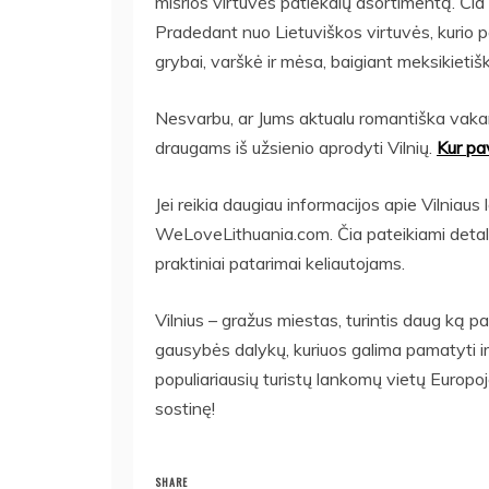
mišrios virtuvės patiekalų asortimentą. Čia g
Pradedant nuo Lietuviškos virtuvės, kurio p
grybai, varškė ir mėsa, baigiant meksikietišk
Nesvarbu, ar Jums aktualu romantiška vakari
draugams iš užsienio aprodyti Vilnių.
Kur pav
Jei reikia daugiau informacijos apie Vilniau
WeLoveLithuania.com. Čia pateikiami detalūs 
praktiniai patarimai keliautojams.
Vilnius – gražus miestas, turintis daug ką pasiū
gausybės dalykų, kuriuos galima pamatyti ir
populiariausių turistų lankomų vietų Europoj
sostinę!
SHARE