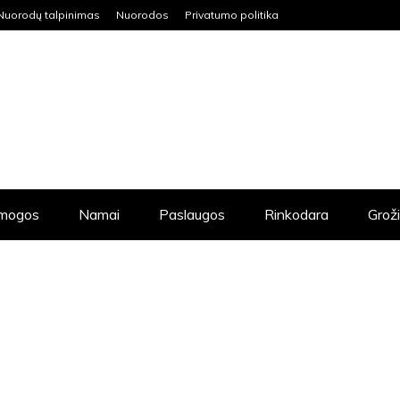
Nuorodų talpinimas
Nuorodos
Privatumo politika
mogos
Namai
Paslaugos
Rinkodara
Grož