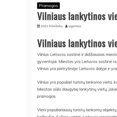
Pramogos
Vilniaus lankytinos vi
2022 9 birželio
agentas
Vilniaus lankytinos vi
Vilnius Lietuvos sostinė ir didžiausias m
gyventojai. Miestas yra Lietuvos sostinė 
Vilnius yra pietrytinėje Lietuvos dalyje ir y
Vilnius yra populiari turistų lankoma vieta, 
Miestas siūlo daugybę lankytinų vietų, įskait
pramogas.
Vieni populiariausių turistų lankomų objektų 
bažnyčia, Aušros vartai, Lietuvos nacionalin