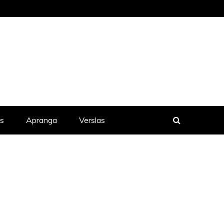
is
Apranga
Verslas