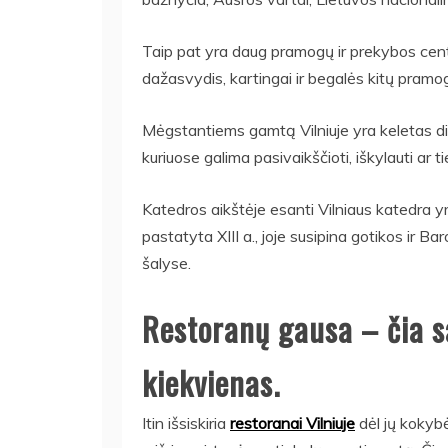
Taip pat yra daug pramogų ir prekybos cent
dažasvydis, kartingai ir begalės kitų pramo
Mėgstantiems gamtą Vilniuje yra keletas did
kuriuose galima pasivaikščioti, iškylauti ar ti
Katedros aikštėje esanti Vilniaus katedra yr
pastatyta XIII a., joje susipina gotikos ir Ba
šalyse.
Restoranų gausa – čia s
kiekvienas.
Itin išsiskiria
restoranai Vilniuje
dėl jų kokybės