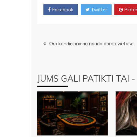
Facebook
Twitter
Pinte
Navigacija
Oro kondicionierių nauda darbo vietose
tarp
įrašų
JUMS GALI PATIKTI TAI -