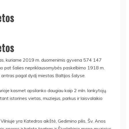
etos
etos
iestas, kuriame 2019 m. duomenimis gyvena 574 147
nuo pat šalies nepriklausomybės paskelbimo 1918 m.
ra antras pagal dydį miestas Baltijos šalyse.
kurioje kasmet apsilanko daugiau kaip 2 mln. lankytojų.
ant istorines vietas, muziejus, parkus ir laisvalaikio
Vilniuje yra Katedros aikštė, Gedimino pilis, Šv. Anos
is operos ir baleto teatras ir Šiuolaikinio meno muziejus.