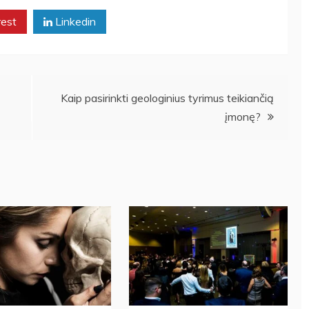
rest
Linkedin
Kaip pasirinkti geologinius tyrimus teikiančią
įmonę?