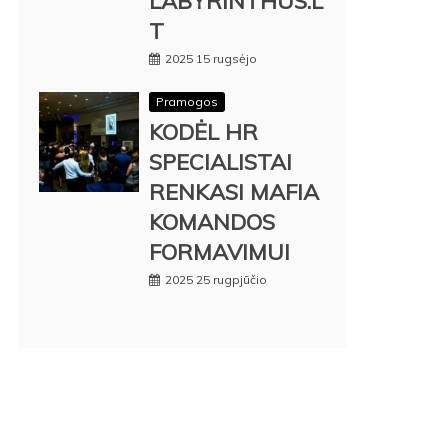
LABYRINTHUS.L
T
2025 15 rugsėjo
Pramogos
KODĖL HR
SPECIALISTAI
RENKASI MAFIA
KOMANDOS
FORMAVIMUI
2025 25 rugpjūčio