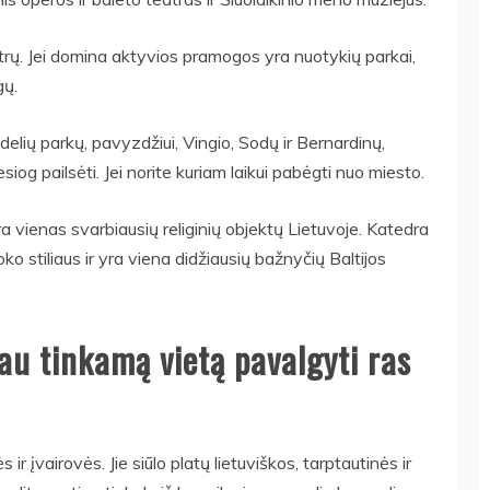
rų. Jei domina aktyvios pramogos yra nuotykių parkai,
gų.
elių parkų, pavyzdžiui, Vingio, Sodų ir Bernardinų,
esiog pailsėti. Jei norite kuriam laikui pabėgti nuo miesto.
a vienas svarbiausių religinių objektų Lietuvoje. Katedra
roko stiliaus ir yra viena didžiausių bažnyčių Baltijos
au tinkamą vietą pavalgyti ras
 ir įvairovės. Jie siūlo platų lietuviškos, tarptautinės ir