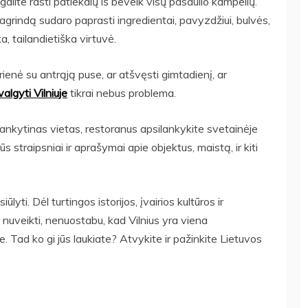
alite rasti patiekalų iš beveik visų pasaulio kampelių.
agrindą sudaro paprasti ingredientai, pavyzdžiui, bulvės,
a, tailandietiška virtuvė.
enė su antrąją puse, ar atšvęsti gimtadienį, ar
algyti Vilniuje
tikrai nebus problema.
s lankytinas vietas, restoranus apsilankykite svetainėje
straipsniai ir aprašymai apie objektus, maistą, ir kiti
lyti. Dėl turtingos istorijos, įvairios kultūros ir
 nuveikti, nenuostabu, kad Vilnius yra viena
e. Tad ko gi jūs laukiate? Atvykite ir pažinkite Lietuvos