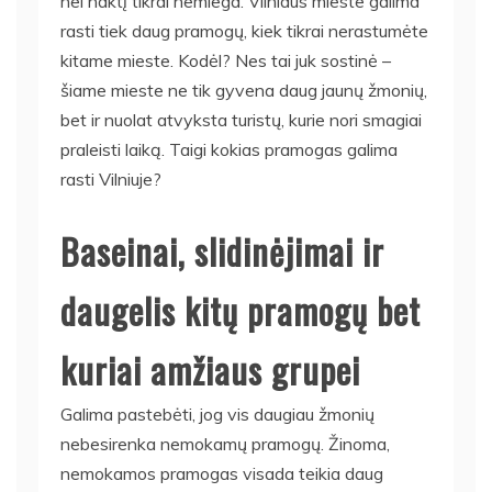
nei naktį tikrai nemiega. Vilniaus mieste galima
rasti tiek daug pramogų, kiek tikrai nerastumėte
kitame mieste. Kodėl? Nes tai juk sostinė –
šiame mieste ne tik gyvena daug jaunų žmonių,
bet ir nuolat atvyksta turistų, kurie nori smagiai
praleisti laiką. Taigi kokias pramogas galima
rasti Vilniuje?
Baseinai, slidinėjimai ir
daugelis kitų pramogų bet
kuriai amžiaus grupei
Galima pastebėti, jog vis daugiau žmonių
nebesirenka nemokamų pramogų. Žinoma,
nemokamos pramogas visada teikia daug