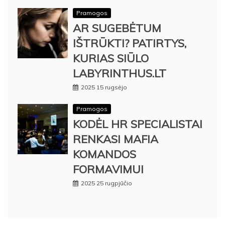
Pramogos
AR SUGEBĖTUM
IŠTRŪKTI? PATIRTYS,
KURIAS SIŪLO
LABYRINTHUS.LT
2025 15 rugsėjo
Pramogos
KODĖL HR SPECIALISTAI
RENKASI MAFIA
KOMANDOS
FORMAVIMUI
2025 25 rugpjūčio