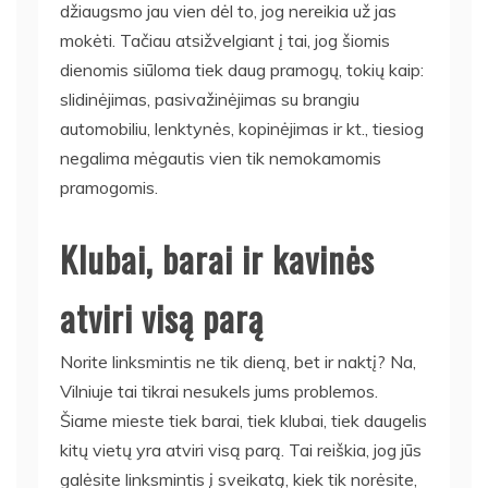
džiaugsmo jau vien dėl to, jog nereikia už jas
mokėti. Tačiau atsižvelgiant į tai, jog šiomis
dienomis siūloma tiek daug pramogų, tokių kaip:
slidinėjimas, pasivažinėjimas su brangiu
automobiliu, lenktynės, kopinėjimas ir kt., tiesiog
negalima mėgautis vien tik nemokamomis
pramogomis.
Klubai, barai ir kavinės
atviri visą parą
Norite linksmintis ne tik dieną, bet ir naktį? Na,
Vilniuje tai tikrai nesukels jums problemos.
Šiame mieste tiek barai, tiek klubai, tiek daugelis
kitų vietų yra atviri visą parą. Tai reiškia, jog jūs
galėsite linksmintis į sveikatą, kiek tik norėsite,