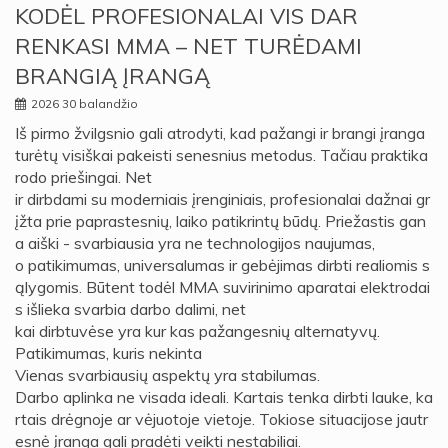
KODĖL PROFESIONALAI VIS DAR
RENKASI MMA – NET TURĖDAMI
BRANGIĄ ĮRANGĄ
2026 30 balandžio
Iš pirmo žvilgsnio gali atrodyti, kad pažangi ir brangi įranga
turėtų visiškai pakeisti senesnius metodus. Tačiau praktika
rodo priešingai. Net
ir dirbdami su moderniais įrenginiais, profesionalai dažnai gr
įžta prie paprastesnių, laiko patikrintų būdų. Priežastis gan
a aiški - svarbiausia yra ne technologijos naujumas,
o patikimumas, universalumas ir gebėjimas dirbti realiomis s
ąlygomis. Būtent todėl MMA suvirinimo aparatai elektrodai
s išlieka svarbia darbo dalimi, net
kai dirbtuvėse yra kur kas pažangesnių alternatyvų.
Patikimumas, kuris nekinta
Vienas svarbiausių aspektų yra stabilumas.
Darbo aplinka ne visada ideali. Kartais tenka dirbti lauke, ka
rtais drėgnoje ar vėjuotoje vietoje. Tokiose situacijose jautr
esnė įranga gali pradėti veikti nestabiliai.