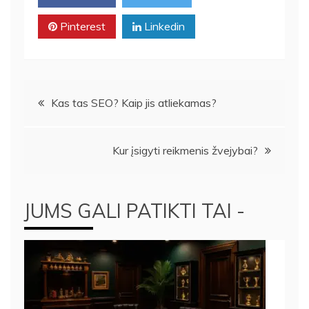
Pinterest
Linkedin
Navigacija
Kas tas SEO? Kaip jis atliekamas?
tarp
Kur įsigyti reikmenis žvejybai?
įrašų
JUMS GALI PATIKTI TAI -