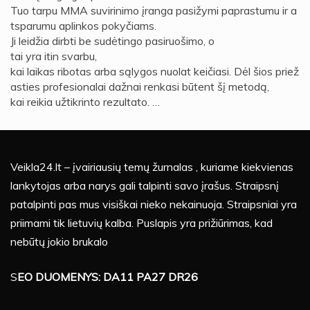
Tuo tarpu MMA suvirinimo įranga pasižymi paprastumu ir a
tsparumu aplinkos pokyčiams.
Ji leidžia dirbti be sudėtingo pasiruošimo, o
tai yra itin svarbu,
kai laikas ribotas arba sąlygos nuolat keičiasi. Dėl šios priež
asties profesionalai dažnai renkasi būtent šį metodą,
kai reikia užtikrinto rezultato. …
Veikla24.lt – įvairiausių temų žurnalas , kuriame kiekvienas
lankytojas arba narys gali talpinti savo įrašus. Straipsnį
patalpinti pas mus visiškai nieko nekainuoja. Straipsniai yra
priimami tik lietuvių kalba. Puslapis yra prižiūrimas, kad
nebūtų jokio brukalo
S
EO DUOMENYS: DA11 PA27 DR26