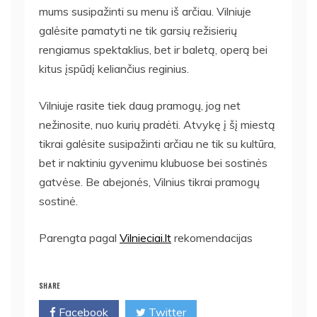
mums susipažinti su menu iš arčiau. Vilniuje
galėsite pamatyti ne tik garsių režisierių
rengiamus spektaklius, bet ir baletą, operą bei
kitus įspūdį keliančius reginius.
Vilniuje rasite tiek daug pramogų, jog net
nežinosite, nuo kurių pradėti. Atvykę į šį miestą
tikrai galėsite susipažinti arčiau ne tik su kultūra,
bet ir naktiniu gyvenimu klubuose bei sostinės
gatvėse. Be abejonės, Vilnius tikrai pramogų
sostinė.
Parengta pagal
Vilnieciai.lt
rekomendacijas
SHARE
Facebook
Twitter