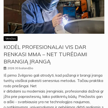
Verslas
KODĖL PROFESIONALAI VIS DAR
RENKASI MMA – NET TURĖDAMI
BRANGIĄ ĮRANGĄ
2026 30 balandžio
Iš pirmo žvilgsnio gali atrodyti, kad pažangi ir brangi įranga
turėtų visiškai pakeisti senesnius metodus. Tačiau praktika
rodo priešingai. Net
ir dirbdami su moderniais įrenginiais, profesionalai dažnai gr
įžta prie paprastesnių, laiko patikrintų būdų. Priežastis gan
a aiški - svarbiausia yra ne technologijos naujumas,
o patikimumas, universalumas ir gebėjimas dirbti realiomis s