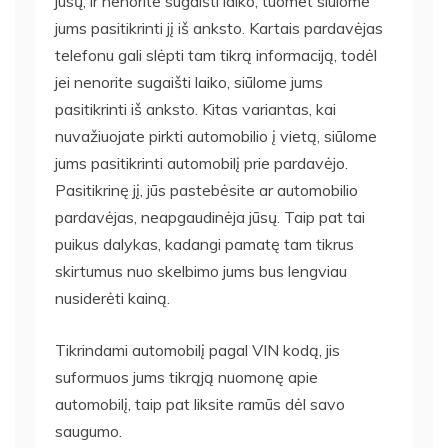
jūsų, ir nenorite sugaišti laiko, tuomet siūlome
jums pasitikrinti jį iš anksto. Kartais pardavėjas
telefonu gali slėpti tam tikrą informaciją, todėl
jei nenorite sugaišti laiko, siūlome jums
pasitikrinti iš anksto. Kitas variantas, kai
nuvažiuojate pirkti automobilio į vietą, siūlome
jums pasitikrinti automobilį prie pardavėjo.
Pasitikrinę jį, jūs pastebėsite ar automobilio
pardavėjas, neapgaudinėja jūsų. Taip pat tai
puikus dalykas, kadangi pamatę tam tikrus
skirtumus nuo skelbimo jums bus lengviau
nusiderėti kainą.
Tikrindami automobilį pagal VIN kodą, jis
suformuos jums tikrąją nuomonę apie
automobilį, taip pat liksite ramūs dėl savo
saugumo.