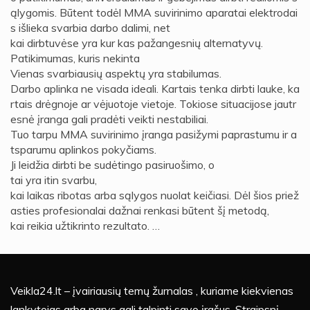
ąlygomis. Būtent todėl MMA suvirinimo aparatai elektrodai
s išlieka svarbia darbo dalimi, net
kai dirbtuvėse yra kur kas pažangesnių alternatyvų.
Patikimumas, kuris nekinta
Vienas svarbiausių aspektų yra stabilumas.
Darbo aplinka ne visada ideali. Kartais tenka dirbti lauke, ka
rtais drėgnoje ar vėjuotoje vietoje. Tokiose situacijose jautr
esnė įranga gali pradėti veikti nestabiliai.
Tuo tarpu MMA suvirinimo įranga pasižymi paprastumu ir a
tsparumu aplinkos pokyčiams.
Ji leidžia dirbti be sudėtingo pasiruošimo, o
tai yra itin svarbu,
kai laikas ribotas arba sąlygos nuolat keičiasi. Dėl šios priež
asties profesionalai dažnai renkasi būtent šį metodą,
kai reikia užtikrinto rezultato. …
Veikla24.lt – įvairiausių temų žurnalas , kuriame kiekvienas
lankytojas arba narys gali talpinti savo įrašus. Straipsnį