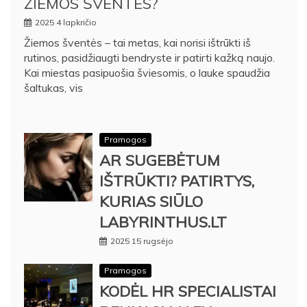
ŽIEMOS ŠVENTES?
2025 4 lapkričio
Žiemos šventės – tai metas, kai norisi ištrūkti iš
rutinos, pasidžiaugti bendryste ir patirti kažką naujo.
Kai miestas pasipuošia šviesomis, o lauke spaudžia
šaltukas, vis
Pramogos
AR SUGEBĖTUM
IŠTRŪKTI? PATIRTYS,
KURIAS SIŪLO
LABYRINTHUS.LT
2025 15 rugsėjo
Pramogos
KODĖL HR SPECIALISTAI