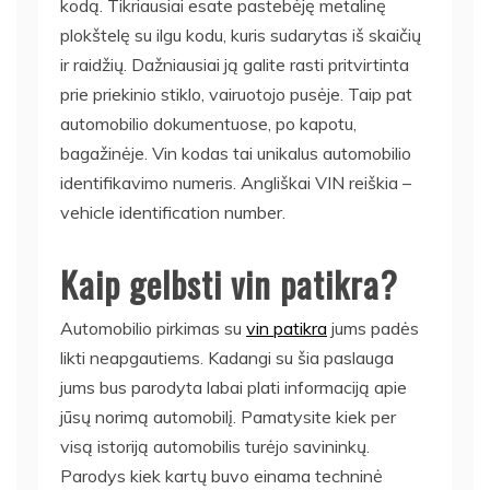
kodą. Tikriausiai esate pastebėję metalinę
plokštelę su ilgu kodu, kuris sudarytas iš skaičių
ir raidžių. Dažniausiai ją galite rasti pritvirtinta
prie priekinio stiklo, vairuotojo pusėje. Taip pat
automobilio dokumentuose, po kapotu,
bagažinėje. Vin kodas tai unikalus automobilio
identifikavimo numeris. Angliškai VIN reiškia –
vehicle identification number.
Kaip gelbsti vin patikra?
Automobilio pirkimas su
vin patikra
jums padės
likti neapgautiems. Kadangi su šia paslauga
jums bus parodyta labai plati informaciją apie
jūsų norimą automobilį. Pamatysite kiek per
visą istoriją automobilis turėjo savininkų.
Parodys kiek kartų buvo einama techninė