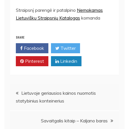
Straipsnį parengė ir patalpino
Nemokamas
Lietuviškų Straipsnių Katalogas
komanda
SHARE
Facebook
Twitter
Pinterest
Linkedin
Navigacija
Lietuvoje geriausios kainos nuomotis
statybinius konteinerius
tarp
įrašų
Savaitgalis kitaip – Kaljano baras