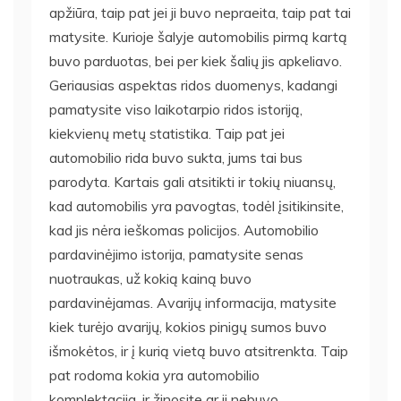
apžiūra, taip pat jei ji buvo nepraeita, taip pat tai
matysite. Kurioje šalyje automobilis pirmą kartą
buvo parduotas, bei per kiek šalių jis apkeliavo.
Geriausias aspektas ridos duomenys, kadangi
pamatysite viso laikotarpio ridos istoriją,
kiekvienų metų statistika. Taip pat jei
automobilio rida buvo sukta, jums tai bus
parodyta. Kartais gali atsitikti ir tokių niuansų,
kad automobilis yra pavogtas, todėl įsitikinsite,
kad jis nėra ieškomas policijos. Automobilio
pardavinėjimo istorija, pamatysite senas
nuotraukas, už kokią kainą buvo
pardavinėjamas. Avarijų informacija, matysite
kiek turėjo avarijų, kokios pinigų sumos buvo
išmokėtos, ir į kurią vietą buvo atsitrenkta. Taip
pat rodoma kokia yra automobilio
komplektacija, ir žinosite ar ji nebuvo