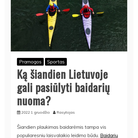
Pramogos
Sportas
Ką šiandien Lietuvoje
gali pasiūlyti baidarių
nuoma?
2022 1 gruodžio
Rasytojas
Šiandien plaukimas baidarėmis tampa vis
populiaresniu laisvalaikio leidimo būdu.
Baidarių