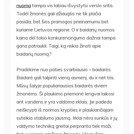
nuoma
tampa vis labiau išvystyta verslo sritis.
Todėl žmonės gali džiaugtis ne tik plačia
pasiūla, bet šios pramogos prieinamumu bet
kuriame Lietuvos regione. O ir baidarių nuomos
kaina dėl tokio konkurencingumo dažnai tampa
gana patraukli. Taigi, ką reikia žinoti apie
baidarių nuomą?
Pradėkime nuo paties svarbiausio – baidarės.
Baidarė gali talpinti vieną asmenį, du ir net tris.
Mūsų šalyje populiariausios baidarės dviem
žmonėms. Ši plaukimo priemonė lengvai laikosi
ant vandens ir yra valdoma irklais. Jie padeda
neiškrypti iš norimos krypties ir plaukiančiajam
suteikia stabilumo jausmą. Irklai nėra sunkūs ir jų
valdymo techniką greitai perpranta tiek maži,
tiek vyresnio amžiaus žmonės. Visas šias