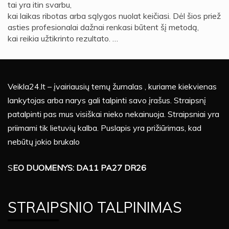
tai yra itin svarbu,
kai laikas ribotas arba sąlygos nuolat keičiasi. Dėl šios priež
asties profesionalai dažnai renkasi būtent šį metodą,
kai reikia užtikrinto rezultato. …
Veikla24.lt – įvairiausių temų žurnalas , kuriame kiekvienas
lankytojas arba narys gali talpinti savo įrašus. Straipsnį
patalpinti pas mus visiškai nieko nekainuoja. Straipsniai yra
priimami tik lietuvių kalba. Puslapis yra prižiūrimas, kad
nebūtų jokio brukalo
S
EO DUOMENYS: DA11 PA27 DR26
STRAIPSNIO TALPINIMAS