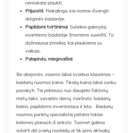
nemokate plaukti;
Prijuostė
. Reikalinga, kai norime išvengti
drėgmės baidarėje;
Papildomi tvirtinimai
. Suteikia galimybę
esantiems baidarėje žmonėms susirišti. To
dažniausiai prireikia, kai plaukiama su
vaikais;
Palapinės, miegmaišiai
.
Be abejonės, visiems labai svarbus klausimas –
baidarių nuomos kaina. Tikslią kainą labai sunku
pasakyti. Tai priklauso nuo daugelio faktorių:
metų laiko, savaitės dienų, maršruto, baidarių
kiekio, papildomo inventoriaus ir kita. . Baidarių
nuomos punktų specialistai pataria tokias
keliones planuoti iš anksto. Tuomet galima
sutarti dėl įvairių nuolaidų ar tik jums aktualių