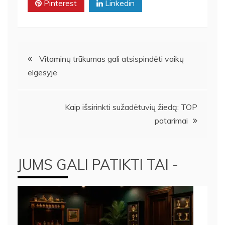
Pinterest
Linkedin
Navigacija
Vitaminų trūkumas gali atsispindėti vaikų
elgesyje
tarp
įrašų
Kaip išsirinkti sužadėtuvių žiedą: TOP
patarimai
JUMS GALI PATIKTI TAI -