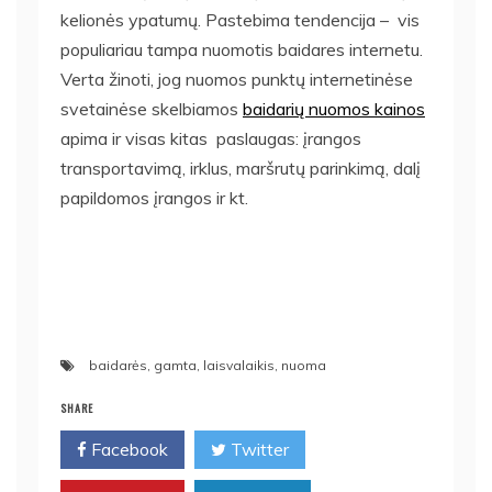
kelionės ypatumų. Pastebima tendencija – vis
populiariau tampa nuomotis baidares internetu.
Verta žinoti, jog nuomos punktų internetinėse
svetainėse skelbiamos
baidarių nuomos kainos
apima ir visas kitas paslaugas: įrangos
transportavimą, irklus, maršrutų parinkimą, dalį
papildomos įrangos ir kt.
baidarės
,
gamta
,
laisvalaikis
,
nuoma
SHARE
Facebook
Twitter