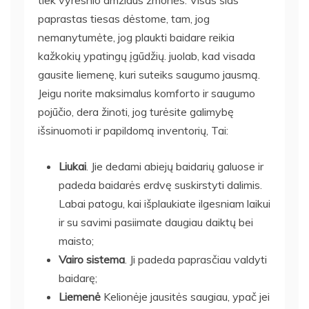
paprastas tiesas dėstome, tam, jog
nemanytumėte, jog plaukti baidare reikia
kažkokių ypatingų įgūdžių. juolab, kad visada
gausite liemenę, kuri suteiks saugumo jausmą.
Jeigu norite maksimalus komforto ir saugumo
pojūčio, dera žinoti, jog turėsite galimybę
išsinuomoti ir papildomą inventorių, Tai:
Liukai
. Jie dedami abiejų baidarių galuose ir
padeda baidarės erdvę suskirstyti dalimis.
Labai patogu, kai išplaukiate ilgesniam laikui
ir su savimi pasiimate daugiau daiktų bei
maisto;
Vairo sistema
. Ji padeda paprasčiau valdyti
baidarę;
Liemenė
Kelionėje jausitės saugiau, ypač jei