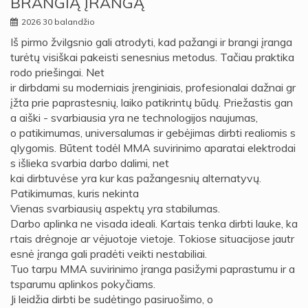
BRANGIĄ ĮRANGĄ
2026 30 balandžio
Iš pirmo žvilgsnio gali atrodyti, kad pažangi ir brangi įranga
turėtų visiškai pakeisti senesnius metodus. Tačiau praktika
rodo priešingai. Net
ir dirbdami su moderniais įrenginiais, profesionalai dažnai gr
įžta prie paprastesnių, laiko patikrintų būdų. Priežastis gan
a aiški - svarbiausia yra ne technologijos naujumas,
o patikimumas, universalumas ir gebėjimas dirbti realiomis s
ąlygomis. Būtent todėl MMA suvirinimo aparatai elektrodai
s išlieka svarbia darbo dalimi, net
kai dirbtuvėse yra kur kas pažangesnių alternatyvų.
Patikimumas, kuris nekinta
Vienas svarbiausių aspektų yra stabilumas.
Darbo aplinka ne visada ideali. Kartais tenka dirbti lauke, ka
rtais drėgnoje ar vėjuotoje vietoje. Tokiose situacijose jautr
esnė įranga gali pradėti veikti nestabiliai.
Tuo tarpu MMA suvirinimo įranga pasižymi paprastumu ir a
tsparumu aplinkos pokyčiams.
Ji leidžia dirbti be sudėtingo pasiruošimo, o