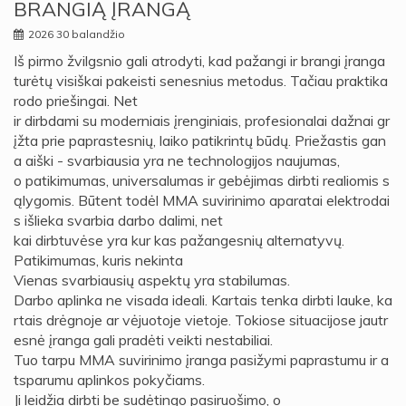
BRANGIĄ ĮRANGĄ
2026 30 balandžio
Iš pirmo žvilgsnio gali atrodyti, kad pažangi ir brangi įranga
turėtų visiškai pakeisti senesnius metodus. Tačiau praktika
rodo priešingai. Net
ir dirbdami su moderniais įrenginiais, profesionalai dažnai gr
įžta prie paprastesnių, laiko patikrintų būdų. Priežastis gan
a aiški - svarbiausia yra ne technologijos naujumas,
o patikimumas, universalumas ir gebėjimas dirbti realiomis s
ąlygomis. Būtent todėl MMA suvirinimo aparatai elektrodai
s išlieka svarbia darbo dalimi, net
kai dirbtuvėse yra kur kas pažangesnių alternatyvų.
Patikimumas, kuris nekinta
Vienas svarbiausių aspektų yra stabilumas.
Darbo aplinka ne visada ideali. Kartais tenka dirbti lauke, ka
rtais drėgnoje ar vėjuotoje vietoje. Tokiose situacijose jautr
esnė įranga gali pradėti veikti nestabiliai.
Tuo tarpu MMA suvirinimo įranga pasižymi paprastumu ir a
tsparumu aplinkos pokyčiams.
Ji leidžia dirbti be sudėtingo pasiruošimo, o