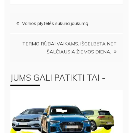
Navigacija
Vonios plytelės sukuria jaukumą
tarp
TERMO RŪBAI VAIKAMS. IŠGELBĖTA NET
įrašų
ŠALČIAUSIA ŽIEMOS DIENA.
JUMS GALI PATIKTI TAI -