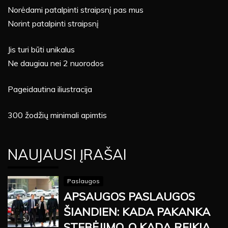
Norėdami patalpinti straipsnį pas mus
Norint patalpinti straipsnį
Jis turi būti unikalus
Ne daugiau nei 2 nuorodos
Pageidautina iliustracija
300 žodžių minimali apimtis
NAUJAUSI ĮRAŠAI
Paslaugos
APSAUGOS PASLAUGOS
ŠIANDIEN: KADA PAKANKA
STEBĖJIMO, O KADA REIKIA