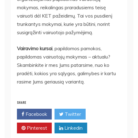
mokymas, reikalingas praradusiems teisę
vairuoti dėl KET pažeidimų. Tai vos pusdienį
trunkantys mokymai, kurie yra būtini, norint
susigrąžinti vairuotojo pažymėjimą.
Vairavimo kursai
, papildomos pamokos,
papildomas vairuotojų mokymas – aktualu?
Skambinkite ir mes Jums patarsime, nuo ko
pradėti, kokios yra sąlygos, galimybes ir kartu
rasime Jums geriausią variantą.
SHARE
Facebook
Twitter
Pinterest
Linkedin