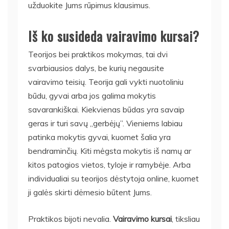
užduokite Jums rūpimus klausimus.
Iš ko susideda vairavimo kursai?
Teorijos bei praktikos mokymas, tai dvi
svarbiausios dalys, be kurių negausite
vairavimo teisių. Teorija gali vykti nuotoliniu
būdu, gyvai arba jos galima mokytis
savarankiškai. Kiekvienas būdas yra savaip
geras ir turi savų „gerbėjų”. Vieniems labiau
patinka mokytis gyvai, kuomet šalia yra
bendraminčių. Kiti mėgsta mokytis iš namų ar
kitos patogios vietos, tyloje ir ramybėje. Arba
individualiai su teorijos dėstytoja online, kuomet
ji galės skirti dėmesio būtent Jums.
Praktikos bijoti nevalia.
Vairavimo kursai
, tiksliau