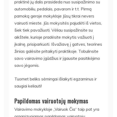
praktinė jų dalis prasideda nuo susipažinimo su
automobiliu, pedalais, pavarom ir t.t. Pirmą
pamoką geroje mokykloje Jūsų tikrai nevers
vairuoti mieste. Jūs mokysitės pajudėti iš vietos,
šiek tiek pavažiuoti. Vėliau susipažinsite su
aikštele, kurioje pradėsite mokytis važiuoti į
įkalnę, prisiparkuoti. Išvažiavę į gatves, teorines
žinias galėsite pritaikyti praktikoje. Tobulinsite
savo vairavimo įgūdžius ir įgausite pasitikėjimo
savo jėgomis.
Tuomet beliks sėmingai išlaikyti egzaminus ir
saugiai keliauti!
Papildomas vairuotojų mokymas
Vairavimo mokykloje „Vairuok Čia“ taip pat yra
organizuojamas papildomas vairuotojų