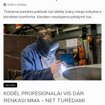
2026 1 birželio
Tinkamai parinkta paklodė turi didelę įtaką miego kokybei ir
bendram komfortui. Kasdien naudojama patalynė turi…
Verslas
KODĖL PROFESIONALAI VIS DAR
RENKASI MMA – NET TURĖDAMI