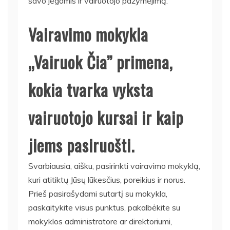
savo jėgomis ir vairuotojo pažymėjimą.
Vairavimo mokykla
„Vairuok Čia” primena,
kokia tvarka vyksta
vairuotojo kursai ir kaip
jiems pasiruošti.
Svarbiausia, aišku, pasirinkti vairavimo mokyklą,
kuri atitiktų Jūsų lūkesčius, poreikius ir norus.
Prieš pasirašydami sutartį su mokykla,
paskaitykite visus punktus, pakalbėkite su
mokyklos administratore ar direktoriumi,