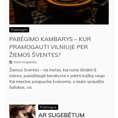
Pramogos
PABĖGIMO KAMBARYS – KUR
PRAMOGAUTI VILNIUJE PER
ŽIEMOS ŠVENTES?
2025 4 lapkričio
Žiemos šventės – tai metas, kai norisi ištrūkti iš
rutinos, pasidžiaugti bendryste ir patirti kažką naujo.
Kai miestas pasipuošia šviesomis, o lauke spaudžia
šaltukas, vis
Pramogos
AR SUGEBĖTUM