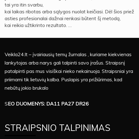
tai yra itin svarbu,
kai laikas ribotas arba sąlygos nuolat keičiasi. Dėl šios priež
asties profesionalai dažnai renkasi būtent šį metodą,
kai reikia užtikrinto rezultato. …
Veikla24.lt – įvairiausių temų žurnalas , kuriame kiekvienas
lankytojas arba narys gali talpinti savo įrašus. Straipsnį
patalpinti pas mus visiškai nieko nekainuoja. Straipsniai yra
priimami tik lietuvių kalba. Puslapis yra prižiūrimas, kad
nebūtų jokio brukalo
S
EO DUOMENYS: DA11 PA27 DR26
STRAIPSNIO TALPINIMAS