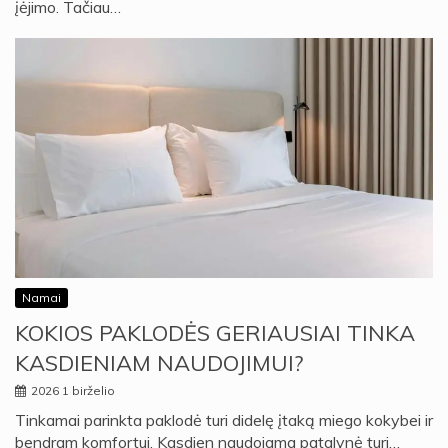
įėjimo. Tačiau…
Namai
KOKIOS PAKLODĖS GERIAUSIAI TINKA
KASDIENIAM NAUDOJIMUI?
2026 1 birželio
Tinkamai parinkta paklodė turi didelę įtaką miego kokybei ir
bendram komfortui. Kasdien naudojama patalynė turi…