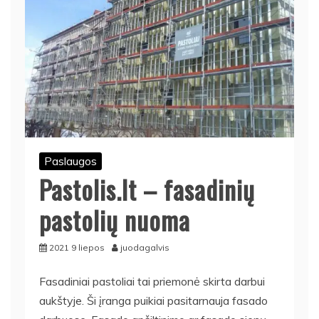
Paslaugos
Pastolis.lt – fasadinių
pastolių nuoma
2021 9 liepos
juodagalvis
Fasadiniai pastoliai tai priemonė skirta darbui
aukštyje. Ši įranga puikiai pasitarnauja fasado