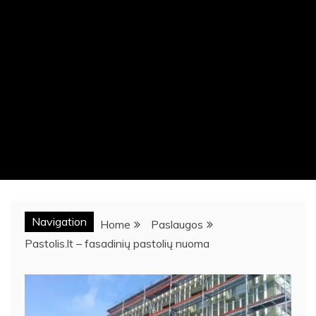
Navigation
Home
Paslaugos
Pastolis.lt – fasadinių pastolių nuoma