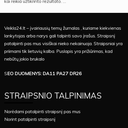
kai reikia užtikrinto rezultato. …
Veikla24.lt – įvairiausių temų žurnalas , kuriame kiekvienas
lankytojas arba narys gali talpinti savo įrašus. Straipsnį
patalpinti pas mus visiškai nieko nekainuoja. Straipsniai yra
priimami tik lietuvių kalba. Puslapis yra prižiūrimas, kad
nebūtų jokio brukalo
S
EO DUOMENYS: DA11 PA27 DR26
STRAIPSNIO TALPINIMAS
Norėdami patalpinti straipsnį pas mus
Norint patalpinti straipsnį