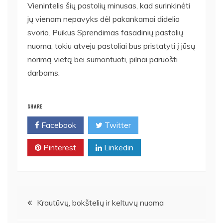
Vienintelis šių pastolių minusas, kad surinkinėti
jų vienam nepavyks dėl pakankamai didelio
svorio. Puikus Sprendimas fasadinių pastolių
nuoma, tokiu atveju pastoliai bus pristatyti į jūsų
norimą vietą bei sumontuoti, pilnai paruošti
darbams.
SHARE
Facebook
Twitter
Pinterest
Linkedin
Navigacija
Krautūvų, bokštelių ir keltuvų nuoma