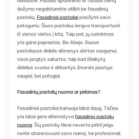
darbuose. Fasado apšiltinimo ar fasado sienų
dažymo negalėtumėte atlikti be fasadinių
pastolių.
Fasadiniai pastoliai
pasižymi savo
patogumu. Šiuos pastolius lengva transportuoti
iš vienos vietos į kitą. Taip pat, jų surinkimas
yra gana paprastas. Be Abejo, šiuose
pastoliuose didelis dėmesys skirtas saugumui,
visos jungtys sukurtos, taip kad išlaikytų
didelius svorius ir dirbantys žmonės jaustųsi
saugiai, bei patogiai.
Fasadinių pastolių nuoma ar pirkimas?
Fasadiniai pastoliai kainuoja labai daug. Tačiau
yra labai gera alternatyva
fasadinių pastolių
nuoma
. Šių pastolių tikrai neverta pirkti jeigu
norite atsirenovuoti savo namą, tai profesionali