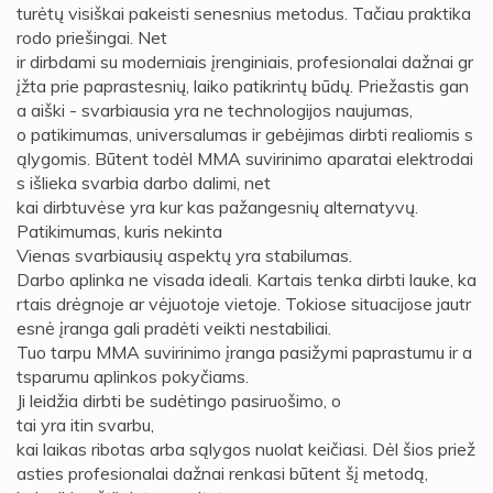
turėtų visiškai pakeisti senesnius metodus. Tačiau praktika
rodo priešingai. Net
ir dirbdami su moderniais įrenginiais, profesionalai dažnai gr
įžta prie paprastesnių, laiko patikrintų būdų. Priežastis gan
a aiški - svarbiausia yra ne technologijos naujumas,
o patikimumas, universalumas ir gebėjimas dirbti realiomis s
ąlygomis. Būtent todėl MMA suvirinimo aparatai elektrodai
s išlieka svarbia darbo dalimi, net
kai dirbtuvėse yra kur kas pažangesnių alternatyvų.
Patikimumas, kuris nekinta
Vienas svarbiausių aspektų yra stabilumas.
Darbo aplinka ne visada ideali. Kartais tenka dirbti lauke, ka
rtais drėgnoje ar vėjuotoje vietoje. Tokiose situacijose jautr
esnė įranga gali pradėti veikti nestabiliai.
Tuo tarpu MMA suvirinimo įranga pasižymi paprastumu ir a
tsparumu aplinkos pokyčiams.
Ji leidžia dirbti be sudėtingo pasiruošimo, o
tai yra itin svarbu,
kai laikas ribotas arba sąlygos nuolat keičiasi. Dėl šios priež
asties profesionalai dažnai renkasi būtent šį metodą,