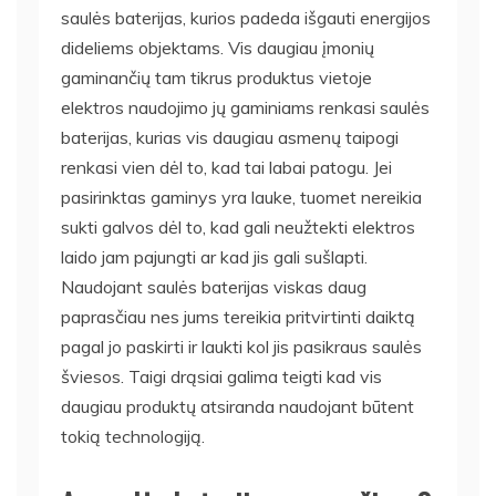
saulės baterijas, kurios padeda išgauti energijos
dideliems objektams. Vis daugiau įmonių
gaminančių tam tikrus produktus vietoje
elektros naudojimo jų gaminiams renkasi saulės
baterijas, kurias vis daugiau asmenų taipogi
renkasi vien dėl to, kad tai labai patogu. Jei
pasirinktas gaminys yra lauke, tuomet nereikia
sukti galvos dėl to, kad gali neužtekti elektros
laido jam pajungti ar kad jis gali sušlapti.
Naudojant saulės baterijas viskas daug
paprasčiau nes jums tereikia pritvirtinti daiktą
pagal jo paskirti ir laukti kol jis pasikraus saulės
šviesos. Taigi drąsiai galima teigti kad vis
daugiau produktų atsiranda naudojant būtent
tokią technologiją.