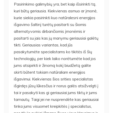
Pasirinkimo galimybių yra, bet kaip išsirinkti tą,
kuri būtų geriausia. Kiekvienas asmuo ar įmonė,
kurie siekia pasirinkti kuo natūralesni energijos
išgavimo šaltinį turėtų pasitarti su šiomis
alternatyvomis dirbančiomis įmonėmis ir
pasitarti su jais kas jų manymu geriausiai galėtų
tikti. Geriausias variantas, kad jūs
pasakytumėte specialistams ko tikitės iš šių
technologijų, per kiek laiko norėtumėte kad jos
jums atsipirkti ir žinomą kokį biudžetą galite
skirti būtent tokiam natūraliam energijos
išgavimui. Kiekvienas šios srities specialistas
išgirdęs jūsų lūkesčius ir norus galės atsižvelgti į
tai ir pasakyti kas gi geriausiai jums tiktų ir jums
tarnautų. Taigi jei ne nusprendėte kas geriausiai
tinka jums visuomet kreipkitės į specialistus,
nes tik jie puikiai išmano šiuos visus klausimus ir