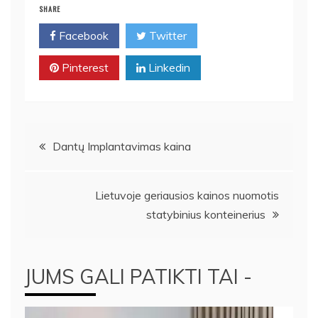
SHARE
Facebook
Twitter
Pinterest
Linkedin
Navigacija
Dantų Implantavimas kaina
tarp
Lietuvoje geriausios kainos nuomotis
įrašų
statybinius konteinerius
JUMS GALI PATIKTI TAI -