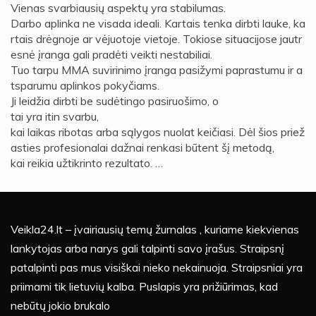
Vienas svarbiausių aspektų yra stabilumas.
Darbo aplinka ne visada ideali. Kartais tenka dirbti lauke, ka
rtais drėgnoje ar vėjuotoje vietoje. Tokiose situacijose jautr
esnė įranga gali pradėti veikti nestabiliai.
Tuo tarpu MMA suvirinimo įranga pasižymi paprastumu ir a
tsparumu aplinkos pokyčiams.
Ji leidžia dirbti be sudėtingo pasiruošimo, o
tai yra itin svarbu,
kai laikas ribotas arba sąlygos nuolat keičiasi. Dėl šios priež
asties profesionalai dažnai renkasi būtent šį metodą,
kai reikia užtikrinto rezultato. …
Veikla24.lt – įvairiausių temų žurnalas , kuriame kiekvienas
lankytojas arba narys gali talpinti savo įrašus. Straipsnį
patalpinti pas mus visiškai nieko nekainuoja. Straipsniai yra
priimami tik lietuvių kalba. Puslapis yra prižiūrimas, kad
nebūtų jokio brukalo