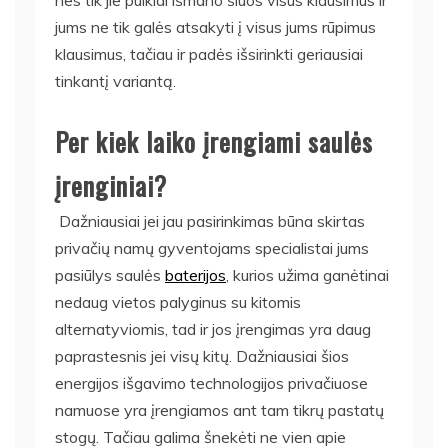
jums ne tik galės atsakyti į visus jums rūpimus
klausimus, tačiau ir padės išsirinkti geriausiai
tinkantį variantą.
Per kiek laiko įrengiami saulės
įrenginiai?
Dažniausiai jei jau pasirinkimas būna skirtas
privačių namų gyventojams specialistai jums
pasiūlys saulės
baterijos
, kurios užima ganėtinai
nedaug vietos palyginus su kitomis
alternatyviomis, tad ir jos įrengimas yra daug
paprastesnis jei visų kitų. Dažniausiai šios
energijos išgavimo technologijos privačiuose
namuose yra įrengiamos ant tam tikrų pastatų
stogų. Tačiau galima šnekėti ne vien apie