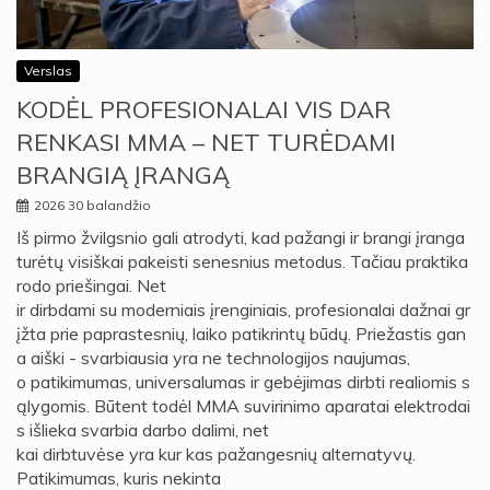
Verslas
KODĖL PROFESIONALAI VIS DAR
RENKASI MMA – NET TURĖDAMI
BRANGIĄ ĮRANGĄ
2026 30 balandžio
Iš pirmo žvilgsnio gali atrodyti, kad pažangi ir brangi įranga
turėtų visiškai pakeisti senesnius metodus. Tačiau praktika
rodo priešingai. Net
ir dirbdami su moderniais įrenginiais, profesionalai dažnai gr
įžta prie paprastesnių, laiko patikrintų būdų. Priežastis gan
a aiški - svarbiausia yra ne technologijos naujumas,
o patikimumas, universalumas ir gebėjimas dirbti realiomis s
ąlygomis. Būtent todėl MMA suvirinimo aparatai elektrodai
s išlieka svarbia darbo dalimi, net
kai dirbtuvėse yra kur kas pažangesnių alternatyvų.
Patikimumas, kuris nekinta