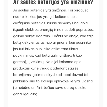
Ar saulės baterijos yra amžinos?
Ar saulės baterijos yra amžinos. Tai priklauso
nuo to, kokios jos yra. Jei kalbama apie
didžiąsias baterijas, kurias asmenys naudoja
išgauti elektros energiją ir ne naudoti paprastos,
galima sakyti kad taip. Tačiau be abejo, kad taip
būtų kiekvienas asmuo ar įmonė, kuri pasirinko
jas turi laikas nuo laiko atlikti tam tikrus
patikrinimus, kad būtų galima išlaikyti kuo
geresnį jų veikimą. Na o jei kalbama apie
produktus kurie veikia padedant saulės
baterijoms, galima sakyti kad labai dažnai tai
priklauso nuo to, kokioje aplinkoje jie yra. Dažnai
jie nebūna amžini, tačiau savo darbą atlieka
gana ilgą laiką.