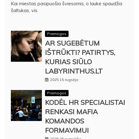
Kai miestas pasipuošia šviesomis, o lauke spaudžia
šaltukas, vis
Pramogos
AR SUGEBĖTUM
IŠTRŪKTI? PATIRTYS,
KURIAS SIŪLO
LABYRINTHUS.LT
2025 15 rugsėjo
Pramogos
KODĖL HR SPECIALISTAI
RENKASI MAFIA
KOMANDOS
FORMAVIMUI
2025 25 rugpjūčio