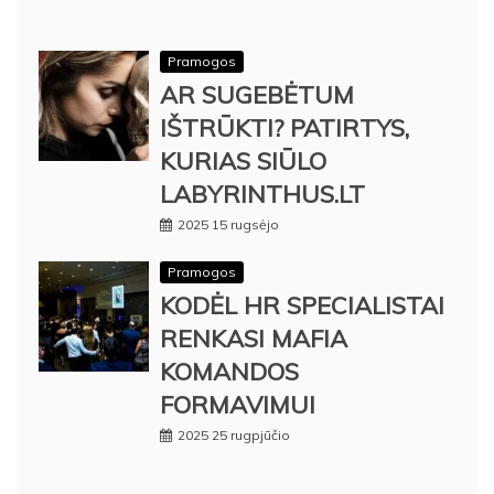
Pramogos
AR SUGEBĖTUM
IŠTRŪKTI? PATIRTYS,
KURIAS SIŪLO
LABYRINTHUS.LT
2025 15 rugsėjo
Pramogos
KODĖL HR SPECIALISTAI
RENKASI MAFIA
KOMANDOS
FORMAVIMUI
2025 25 rugpjūčio