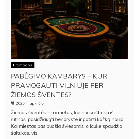
Pramogos
PABĖGIMO KAMBARYS – KUR
PRAMOGAUTI VILNIUJE PER
ŽIEMOS ŠVENTES?
2025 4 lapkričio
Žiemos šventės – tai metas, kai norisi ištrūkti iš
rutinos, pasidžiaugti bendryste ir patirti kažką naujo.
Kai miestas pasipuošia šviesomis, o lauke spaudžia
šaltukas, vis