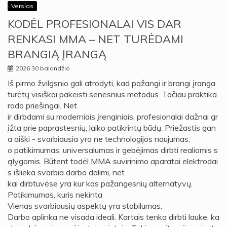
Verslas
KODĖL PROFESIONALAI VIS DAR
RENKASI MMA – NET TURĖDAMI
BRANGIĄ ĮRANGĄ
2026 30 balandžio
Iš pirmo žvilgsnio gali atrodyti, kad pažangi ir brangi įranga
turėtų visiškai pakeisti senesnius metodus. Tačiau praktika
rodo priešingai. Net
ir dirbdami su moderniais įrenginiais, profesionalai dažnai gr
įžta prie paprastesnių, laiko patikrintų būdų. Priežastis gan
a aiški - svarbiausia yra ne technologijos naujumas,
o patikimumas, universalumas ir gebėjimas dirbti realiomis s
ąlygomis. Būtent todėl MMA suvirinimo aparatai elektrodai
s išlieka svarbia darbo dalimi, net
kai dirbtuvėse yra kur kas pažangesnių alternatyvų.
Patikimumas, kuris nekinta
Vienas svarbiausių aspektų yra stabilumas.
Darbo aplinka ne visada ideali. Kartais tenka dirbti lauke, ka