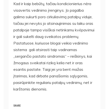
Kad ir kaip bebūtų, tačiau kondicionierius nėra
visavertis vedinimo įrenginys. Jo pagalba
galima sukurti poro cirkuliavimą patalpų viduje,
tačiau jei nevyks jo atsinaujinimas su laiku oras
patalpoje tampa visiškai netinkamu kvėpavimui
ir gali sukelti daug sveikatos problemų.
Pastatuose, kuriuose blogai veikia vedinimo
sistema gali atsirasti taip vadinamas
„sergančio pastato sindromas“ – reiškinys, kai
žmogaus sveikatai riziką kelia net ir oras
esantis pastate. Taigi jei yra bent mažas
įtarimas, kad dirbate panašiomis sąlygomis,
pasirūpinkite reguliariu patalpų vedinimų, net ir
karštomis dienomis.
SHARE