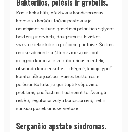
Bakterijos, pelėsis ir grybelis.
Kad ir koks būtų efektyvus kondicionierius,
kovoje su karščiu, tačiau pastovus jo
naudojimas sukuria ganėtinai palankias sąlygas
bakterijų ir grybelių dauginimuisi. Ir viskas
vyksta niekur kitur, o pačiame prietaise. Šaltam
orui susiduriant su šiltomis masėmis, ant
įrenginio korpuso ir ventiliatoriaus mentelių
atsiranda kondensatas – drėgmė, kurioje ypač
komfortiškai jaučiasi įvairios bakterijos ir
pelėsiai. Su laiku jie gali tapti kvėpavimo
problemų priežastimi. Tad norint to išvengti
reikėtų reguliariai valyti kondicionierių net ir
sunkiau pasiekiamose vietose.
Sergančio apstato sindromas.