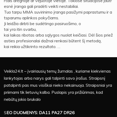
rtais drėgnoje ar vėjuotoje vietoje. Tokiose situacijose jautr
esnė įranga gali pradėti veikti nestabiliai.
Tuo tarpu MMA suvirinimo įranga pasižymi paprastumu ir a
tsparumu aplinkos pokyčiams.
Ji leidžia dirbti be sudėtingo pasiruošimo, o
tai yra itin svarbu,
kai laikas ribotas arba sąlygos nuolat keičiasi. Dėl šios priež
asties profesionalai dažnai renkasi būtent šį metodą,
kai reikia užtikrinto rezultato. …
Veikla24.lt – įvairiausių temų žurnalas , kuriame kiekvienas
lankytojas arba narys gali talpinti savo įrašus. Straipsnį
patalpinti pas mus visiškai nieko nekainuoja. Straipsniai yra
priimami tik lietuvių kalba. Puslapis yra prižiūrimas, kad
nebūtų jokio brukalo
S
EO DUOMENYS: DA11 PA27 DR26