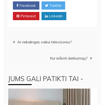
Facebook
Twitter
Pinterest
Linkedin
Navigacija
Ar reikalingas vaikui televizorius?
tarp
Kur ieškoti darbuotojų?
įrašų
JUMS GALI PATIKTI TAI -