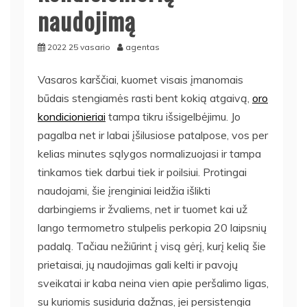
naudojimą
2022 25 vasario
agentas
Vasaros karščiai, kuomet visais įmanomais
būdais stengiamės rasti bent kokią atgaivą,
oro
kondicionieriai
tampa tikru išsigelbėjimu. Jo
pagalba net ir labai įšilusiose patalpose, vos per
kelias minutes sąlygos normalizuojasi ir tampa
tinkamos tiek darbui tiek ir poilsiui. Protingai
naudojami, šie įrenginiai leidžia išlikti
darbingiems ir žvaliems, net ir tuomet kai už
lango termometro stulpelis perkopia 20 laipsnių
padalą. Tačiau nežiūrint į visą gėrį, kurį kelią šie
prietaisai, jų naudojimas gali kelti ir pavojų
sveikatai ir kaba neina vien apie peršalimo ligas,
su kuriomis susiduria dažnas, jei persistengia