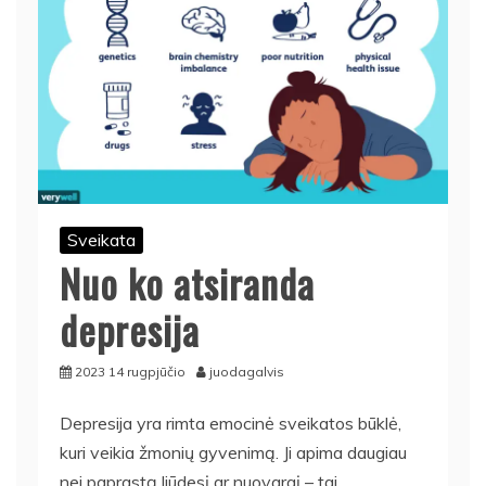
Sveikata
Nuo ko atsiranda
depresija
2023 14 rugpjūčio
juodagalvis
Depresija yra rimta emocinė sveikatos būklė,
kuri veikia žmonių gyvenimą. Ji apima daugiau
nei paprastą liūdesį ar nuovargį – tai