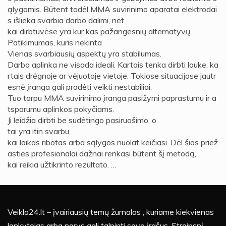
ąlygomis. Būtent todėl MMA suvirinimo aparatai elektrodai
s išlieka svarbia darbo dalimi, net
kai dirbtuvėse yra kur kas pažangesnių alternatyvų.
Patikimumas, kuris nekinta
Vienas svarbiausių aspektų yra stabilumas.
Darbo aplinka ne visada ideali. Kartais tenka dirbti lauke, ka
rtais drėgnoje ar vėjuotoje vietoje. Tokiose situacijose jautr
esnė įranga gali pradėti veikti nestabiliai.
Tuo tarpu MMA suvirinimo įranga pasižymi paprastumu ir a
tsparumu aplinkos pokyčiams.
Ji leidžia dirbti be sudėtingo pasiruošimo, o
tai yra itin svarbu,
kai laikas ribotas arba sąlygos nuolat keičiasi. Dėl šios priež
asties profesionalai dažnai renkasi būtent šį metodą,
kai reikia užtikrinto rezultato. …
Veikla24.lt – įvairiausių temų žurnalas , kuriame kiekvienas
lankytojas arba narys gali talpinti savo įrašus. Straipsnį