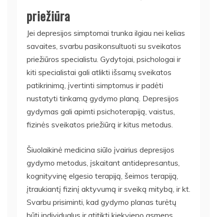
priežiūra
Jei depresijos simptomai trunka ilgiau nei kelias
savaites, svarbu pasikonsultuoti su sveikatos
priežiūros specialistu. Gydytojai, psichologai ir
kiti specialistai gali atlikti išsamų sveikatos
patikrinimą, įvertinti simptomus ir padėti
nustatyti tinkamą gydymo planą. Depresijos
gydymas gali apimti psichoterapiją, vaistus,
fizinės sveikatos priežiūrą ir kitus metodus.
Šiuolaikinė medicina siūlo įvairius depresijos
gydymo metodus, įskaitant antidepresantus,
kognityvinę elgesio terapiją, šeimos terapiją,
įtraukiantį fizinį aktyvumą ir sveiką mitybą, ir kt.
Svarbu prisiminti, kad gydymo planas turėtų
būti individualus ir atitikti kiekvieno asmens