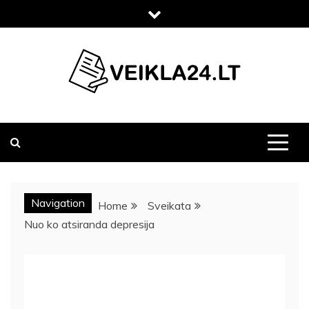
Skip
to
content
VEIKLA24.LT
Navigation
Home
Sveikata
Nuo ko atsiranda depresija