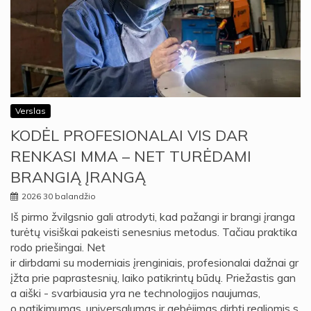
Verslas
KODĖL PROFESIONALAI VIS DAR
RENKASI MMA – NET TURĖDAMI
BRANGIĄ ĮRANGĄ
2026 30 balandžio
Iš pirmo žvilgsnio gali atrodyti, kad pažangi ir brangi įranga
turėtų visiškai pakeisti senesnius metodus. Tačiau praktika
rodo priešingai. Net
ir dirbdami su moderniais įrenginiais, profesionalai dažnai gr
įžta prie paprastesnių, laiko patikrintų būdų. Priežastis gan
a aiški - svarbiausia yra ne technologijos naujumas,
o patikimumas, universalumas ir gebėjimas dirbti realiomis s