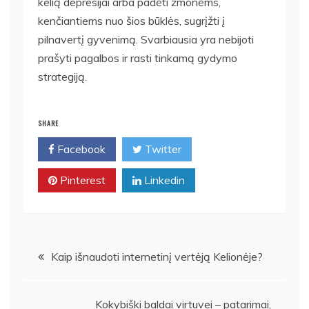
kelią depresijai arba padėti žmonėms,
kenčiantiems nuo šios būklės, sugrįžti į
pilnavertį gyvenimą. Svarbiausia yra nebijoti
prašyti pagalbos ir rasti tinkamą gydymo
strategiją.
SHARE
Facebook
Twitter
Pinterest
Linkedin
Navigacija
Kaip išnaudoti internetinį vertėją Kelionėje?
tarp
Kokybiški baldai virtuvei – patarimai,