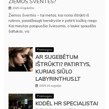
ŽIEMOS ŠVENTES?
2025 4 lapkričio
Žiemos šventės – tai metas, kai norisi ištrūkti iš
rutinos, pasidžiaugti bendryste ir patirti kažką naujo.
Kai miestas pasipuošia šviesomis, o lauke spaudžia
šaltukas, vis
Pramogos
AR SUGEBĖTUM
IŠTRŪKTI? PATIRTYS,
KURIAS SIŪLO
LABYRINTHUS.LT
2025 15 rugsėjo
Pramogos
KODĖL HR SPECIALISTAI