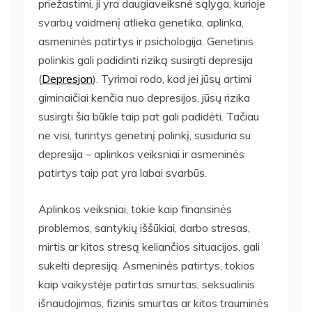
priežastimi, ji yra daugiaveiksnė sąlyga, kurioje
svarbų vaidmenį atlieka genetika, aplinka,
asmeninės patirtys ir psichologija. Genetinis
polinkis gali padidinti riziką susirgti depresija
(
Depresjon
). Tyrimai rodo, kad jei jūsų artimi
giminaičiai kenčia nuo depresijos, jūsų rizika
susirgti šia būkle taip pat gali padidėti. Tačiau
ne visi, turintys genetinį polinkį, susiduria su
depresija – aplinkos veiksniai ir asmeninės
patirtys taip pat yra labai svarbūs.
Aplinkos veiksniai, tokie kaip finansinės
problemos, santykių iššūkiai, darbo stresas,
mirtis ar kitos stresą keliančios situacijos, gali
sukelti depresiją. Asmeninės patirtys, tokios
kaip vaikystėje patirtas smurtas, seksualinis
išnaudojimas, fizinis smurtas ar kitos trauminės